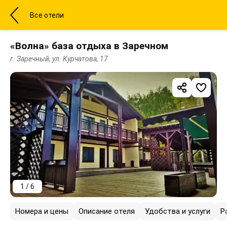
Все отели
«Волна» база отдыха в Заречном
г. Заречный, ул. Курчатова, 17
1 / 6
Номера и цены
Описание отеля
Удобства и услуги
Р