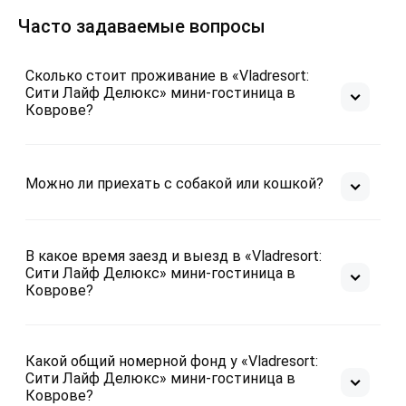
Часто задаваемые вопросы
Внимание! Бронируя апартаменты, вы соглашаетесь
с условиями проживания.
Сколько стоит проживание в «Vladresort:
Отчётность:
Сити Лайф Делюкс» мини-гостиница в
Коврове?
Мы предоставляем отчётные документы гостям по
запросу. (счёт + кассовый чек)
Лучшие апартаменты для проживания!
Можно ли приехать с собакой или кошкой?
Все фотографии соответствуют объекту
размещения.
В какое время заезд и выезд в «Vladresort:
В наших апартаментах есть всё необходимое:
Сити Лайф Делюкс» мини-гостиница в
1. Микроволновая печь, холодильник, чайник,
Коврове?
стиральная машина, фен, гладильный комплекс и т.д.
2. Удобное спальное место.
3. Телевизор с iptv
Какой общий номерной фонд у «Vladresort:
4. Кондиционер
Сити Лайф Делюкс» мини-гостиница в
5. Сейф
Коврове?