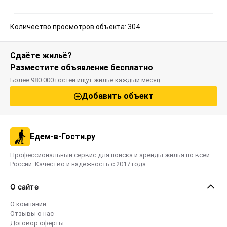
6. Wifi
7. Всё для душа
8. Минеральная вода, чай, сахар, конфеты
Количество просмотров объекта: 304
(комплимент при заезде)
9. Одноразовые тапочки
Сдаёте жильё?
Разместите объявление бесплатно
Более 980 000 гостей ищут жильё каждый месяц
Добавить объект
Едем-в-Гости.ру
Профессиональный сервис для поиска и аренды жилья по всей
России. Качество и надежность с 2017 года.
О сайте
О компании
Отзывы о нас
Договор оферты