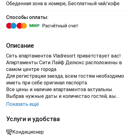
Обеденная зона в номере, Бесплатный чай/кофе
Способы оплаты:
Описание
Сеть апартаментов Vladresort приветствует вас!
Апартаменты Сити Лайф Делюкс расположены в
самом центре города.
Для регистрации заезда, всем гостям необходимо
иметь при себе оригинал паспорта.
Все цены и наличие апартаментов актуальны.
Выбрав нужные даты и количество гостей, вы
узнаете окончательную стоимость вашего
Показать ещё
проживания.
Мы с радостью ответим на ваши вопросы
Услуги и удобства
ежедневно, с 9:00 до 21:00.
Кондиционер
Ранний заезд /поздний выезд*: