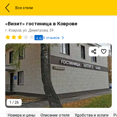
Все отели
«Визит» гостиница в Коврове
г. Ковров, ул. Димитрова, 59
6 отзывов
4.8/5
1 / 26
Номера и цены
Описание отеля
Удобства и услуги
Р