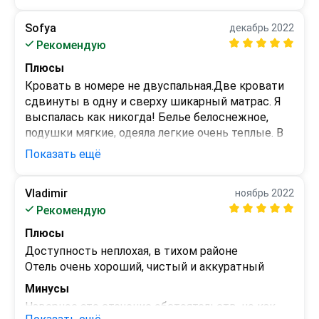
Sofya
декабрь 2022
Рекомендую
Плюсы
Кровать в номере не двуспальная.Две кровати 
сдвинуты в одну и сверху шикарный матрас. Я 
выспалась как никогда! Белье белоснежное, 
подушки мягкие, одеяла легкие очень теплые. В 
номере было холодно, но это исправил 
Показать ещё
обогреватель. Было чисто и уютно. Однозначно 
стоит своих денег. Хороший ремонт, рабочая 
Vladimir
ноябрь 2022
техника. Одно но, пришлось долго пропускать 
Минусы
Рекомендую
воду чтобы принять душ. Минут 10 лилась 
Долго пропускала воду чтобы пошла горячая
холодная вода. Персонал внимательный, 
Плюсы
отзывчивый. Рекомендую эту гостиницу!

Доступность неплохая, в тихом районе

В гостинице следят за порядком
Отель очень хороший, чистый и аккуратный
Минусы
Наверное это стечение обстоятельств, но как 