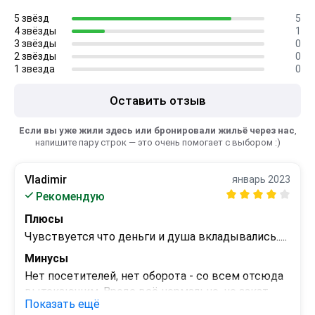
5 звёзд
5
4 звёзды
1
3 звёзды
0
2 звёзды
0
1 звезда
0
Оставить отзыв
Если вы уже жили здесь или бронировали жильё через нас
,
напишите пару строк — это очень помогает с выбором :)
Vladimir
январь 2023
Рекомендую
Плюсы
Чувствуется что деньги и душа вкладывались.....
Минусы
Нет посетителей, нет оборота - со всем отсюда 
вытекающим. Вроде всё нормально, но закат 
Показать ещё
былого чувствуется