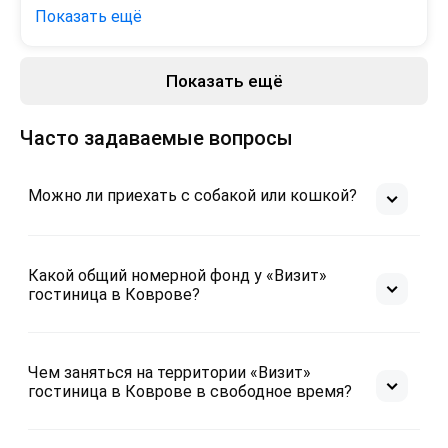
принадлежности -все превосходно !все 
Показать ещё
необходимое в номере есть .персонал очень 
отзывчивый !для трех звёзд просто все 
прекрасно

Показать ещё
Минусы
Завтрак каждый день разный по меню .в наш 
Недостатков не обнаружили
день были блинчики .яйцо ,бутерброд.кофе и чай 
Часто задаваемые вопросы
,печенье .все отлично ✌️

Кровати удобные ,в том числе и раскладное 
место .белоснежное белье и постель .чайник 
Можно ли приехать с собакой или кошкой?
,чашки ,холодильник .шкаф .чистейшие ванные и 
душевая .напор хороший .все работает

Очень чисто на территории в отеле в целом и в 
номере

Какой общий номерной фонд у «Визит»
гостиница в Коврове?
Все прекрасно
Чем заняться на территории «Визит»
гостиница в Коврове в свободное время?