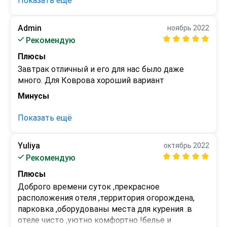
Показать ещё
раз вовремя посещения отеля не было горячей 
воды (как сказал персонал это какая то авария), 
кроме этого в номере было достаточно 
Admin
ноябрь 2022
прохладно.
Рекомендую
Плюсы
Завтрак отличный и его для нас было даже 
много. Для Коврова хороший вариант
Минусы
 - 
Показать ещё
Yuliya
октябрь 2022
Рекомендую
Плюсы
Доброго времени суток ,прекрасное 
расположения отеля ,территория огорождена, 
парковка ,оборудованы места для курения .в 
отеле чисто ,уютно комфортно !белье и 