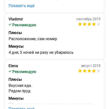
такие деньги-идеальный вариант! Завтрак 
Показать ещё
вкусный! Вообщем очень доволен, спасибо 
администрации отеля!!!
Vladimir
сентябрь 2019
Минусы
Рекомендую
 - 
Плюсы
Расположение, сам номер
Минусы
4 дня, 5 ночей ни разу не убиралось
Elena
август 2018
Рекомендую
Плюсы
Вкусная еда.

Рядом пруд.
Минусы
Обещали парковку - оказалось нет мест, дали 
Показать ещё