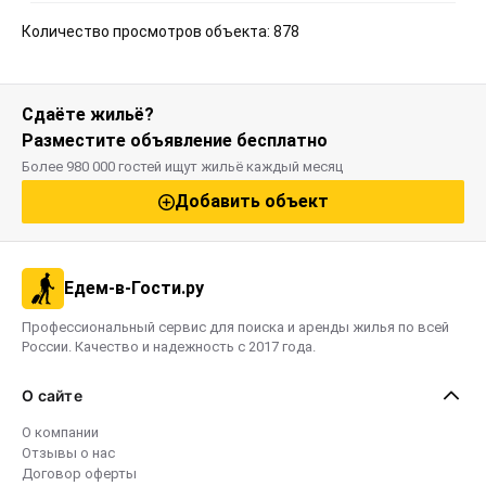
Люкс по крымским понятиям несколько 
Количество просмотров объекта: 878
отличается от люкса в понятии людей с 
материка.
Сдаёте жильё?
Разместите объявление бесплатно
Более 980 000 гостей ищут жильё каждый месяц
Добавить объект
Едем-в-Гости.ру
Профессиональный сервис для поиска и аренды жилья по всей
России. Качество и надежность с 2017 года.
О сайте
О компании
Отзывы о нас
Договор оферты