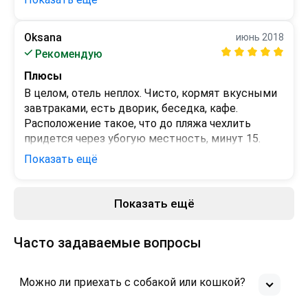
место на третий день.

Бронировали люкс при заезде дали полулюкс. 
Люкс предоставили на следующий день.

Oksana
июнь 2018
В ближайший пляж впадает местная речушка со 
Рекомендую
всеми вытекющими...

Плюсы
Есть вопросы по номерам.

Персонал старается, но все получается по 
В целом, отель неплох. Чисто, кормят вкусными 
совковому...

завтраками, есть дворик, беседка, кафе. 
Расположение такое, что до пляжа чехлить 
Минусов больше чем плюсов.
придется через убогую местность, минут 15. 
Кондиционеры в каждой комнате, большой 
Показать ещё
плюс. Пошли на встречу и заселили раньше, 
вообще без проблем.
Показать ещё
Минусы
На прямоугольные подушки дали квадратные 
наволочки)

Часто задаваемые вопросы
Между клиентами убираются "по верхам", кое 
где встречается мусор от предыдущих гостей.

Можно ли приехать с собакой или кошкой?
Бумага в туалете самая дешёвая)

Одноразовые тапочки? Что это?)))
