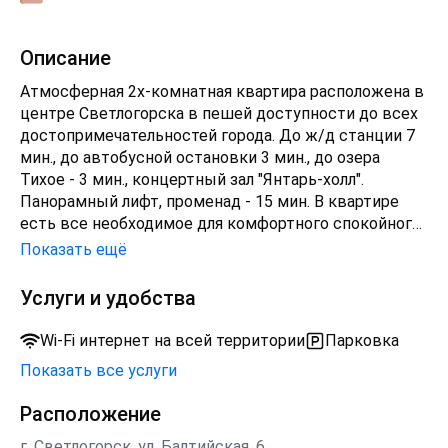
Описание
Атмосферная 2х-комнатная квартира расположена в
центре Светлогорска в пешей доступности до всех
достопримечательностей города. До ж/д станции 7
мин., до автобусной остановки 3 мин., до озера
Тихое - 3 мин., концертный зал "Янтарь-холл".
Панорамный лифт, променад - 15 мин. В квартире
есть все необходимое для комфортного спокойного
отдыха. На открытом балконе с видом на природный
Показать ещё
ландшафт можно насладится чашечкой кофе под
пение птиц. Чистый воздух Балтики и атмосфера
Услуги и удобства
курортного города, прогулки по берегу Балтийского
моря, невероятной красоты закаты - приятное
Wi-Fi интернет на всей территории
Парковка
дополнение к Вашему отдыху. Буду рада встретить
Показать все услуги
Вас в Светлогорске! Анна.
Расположение
г. Светлогорск, ул. Балтийская, 6