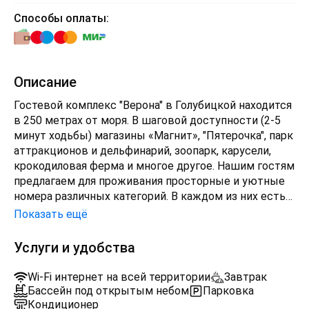
Способы оплаты:
Описание
Гостевой комплекс "Верона" в Голубицкой находится
в 250 метрах от моря. В шаговой доступности (2-5
минут ходьбы) магазины «Магнит», "Пятерочка", парк
аттракционов и дельфинарий, зоопарк, карусели,
крокодиловая ферма и многое другое. Нашим гостям
предлагаем для проживания просторные и уютные
номера различных категорий. В каждом из них есть
все необходимое для комфортного отдыха.
Показать ещё
Номерной фонд: 2х, 3х и 4х местные однокомнатные.
4х, 5 и 6 местные двухкомнатные. Все номера
Услуги и удобства
оборудованы: Кроватями ( двуспальные и
односпальные), сан. узлом, жк телевизором, сплит -
Wi-Fi интернет на всей территории
Завтрак
системой, шкафом и прикроватными тумбами,
Бассейн под открытым небом
Парковка
столом, холодильником, чайником, балконом,
Кондиционер