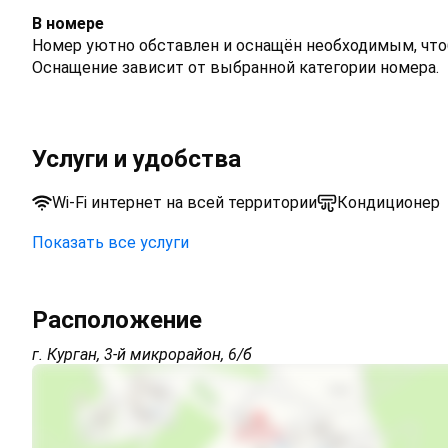
В номере
Номер уютно обставлен и оснащён необходимым, чтоб
Оснащение зависит от выбранной категории номера.
Услуги и удобства
Wi-Fi интернет на всей территории
Кондиционер
Показать все услуги
Парковка на улице перед зданием
Платная парковка недалеко
Расположение
г. Курган, 3-й микрорайон, 6/б
Интернет Wi-Fi