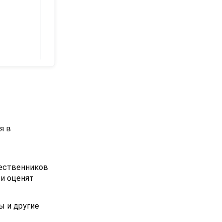
я в
шественников
ти оценят
ы и другие