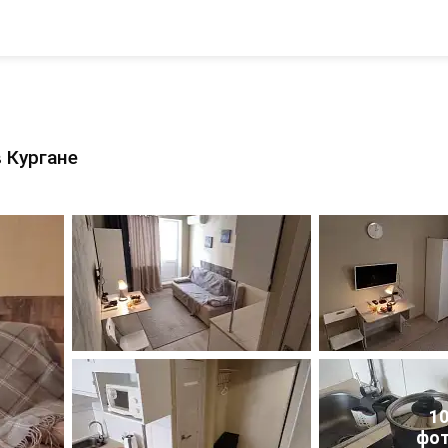
 Кургане
1
фо