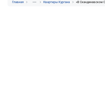
Главная
Квартиры Кургана
«В Скандинавском С
Сдаёте жильё? Разместите объявление бес