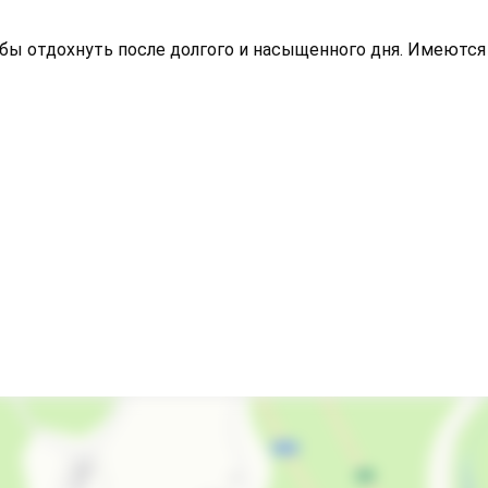
ы отдохнуть после долгого и насыщенного дня. Имеются 
Салон красоты
Холодильник
Кондиционер
Лифт
Стиральная машина
Гладильные принадлежности
Магазины
Аптека
Спутниковое ТВ
Прачечная