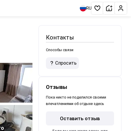
Сдать жи
Личн
RU
Избранное
Контакты
Способы связи
Спросить
Отзывы
Пока никто не поделился своими
впечатлениями об отдыхе здесь
Оставить отзыв
0
то
Если вы уже жили здесь или