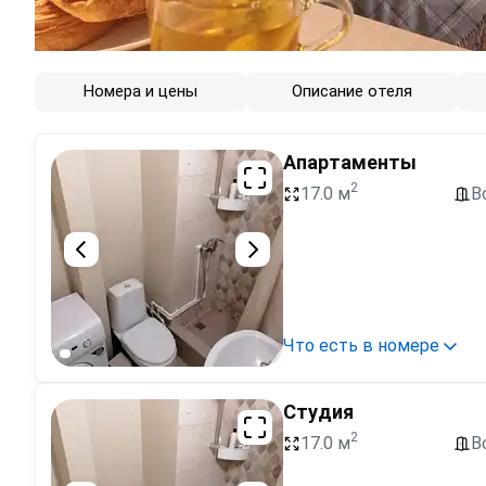
Номера и цены
Описание отеля
Апартаменты
2
17.0 м
В
Что есть в номере
Студия
2
17.0 м
В