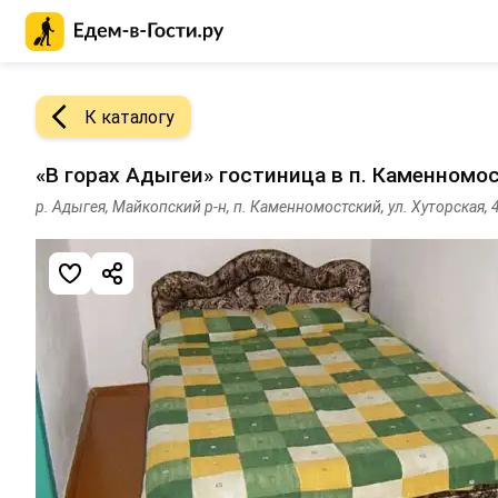
Главная страница Едем-в-Гости.ру
К каталогу
«В горах Адыгеи» гостиница в п. Каменномо
р. Адыгея, Майкопский р-н, п. Каменномостский, ул. Хуторская, 