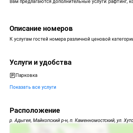
Вам предлагаются дополнительные услуги: рафтинг, к
Описание номеров
К услугам гостей номера различной ценовой категории
Услуги и удобства
Парковка
Показать все услуги
Открытая парковка на территории (бесплатно)
Расположение
Автостоянка
р. Адыгея, Майкопский р-н, п. Каменномостский, ул. Хут
Дети любого возраста
Можно с животными