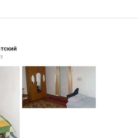
стский
41