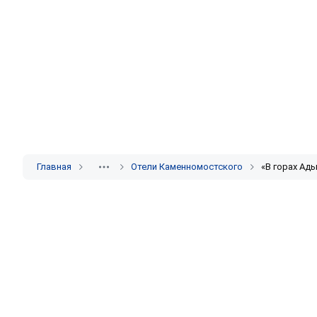
Главная
Отели Каменномостского
«В горах Ады