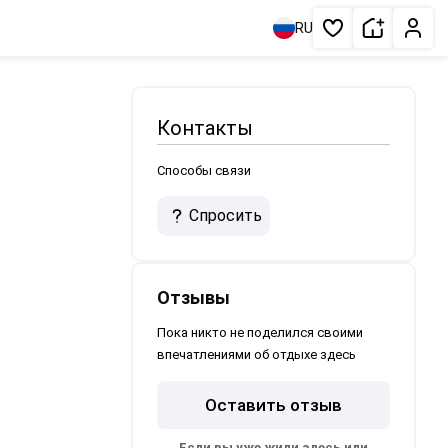
Сдать жи
Личн
RU
Избранное
Контакты
Способы связи
Спросить
Отзывы
Пока никто не поделился своими
впечатлениями об отдыхе здесь
Оставить отзыв
Если вы уже жили здесь или