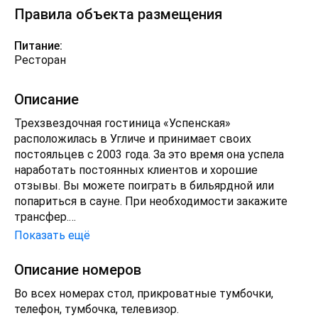
Правила объекта размещения
Питание:
Ресторан
Описание
Трехзвездочная гостиница «Успенская»
расположилась в Угличе и принимает своих
постояльцев с 2003 года. За это время она успела
наработать постоянных клиентов и хорошие
отзывы. Вы можете поиграть в бильярдной или
попариться в сауне. При необходимости закажите
трансфер.
Показать ещё
Номерной фонд представлен несколькими
категориями, которые укомплектованы всей
Описание номеров
необходимой техникой. Различаются они по
Во всех номерах стол, прикроватные тумбочки,
вместительности и классу комфорта. В любом
телефон, тумбочка, телевизор.
случае в каждом номере есть кровати с удобными