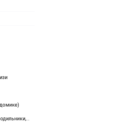
изи
 домике)
одильники,