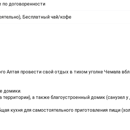
 по договоренности
оятельно), Бесплатный чай/кофе
ого Алтая провести свой отдых в тихом уголке Чемала вбл
е домики.
 территории), а также благоустроенный домик (санузел у
ая кухня для самостоятельного приготовления пищи (хол
ти, микроволновая печь).
ая скважина с чистой и наивкуснейшей водой!!!