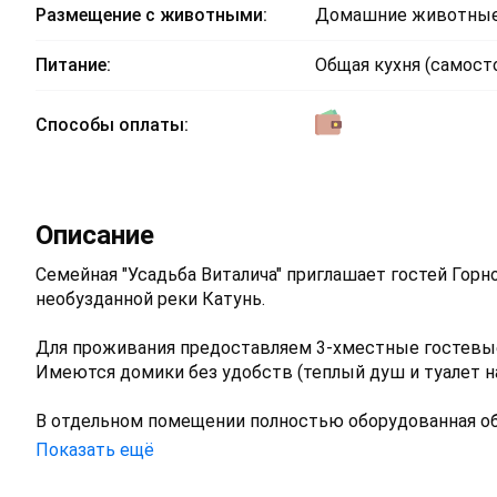
Размещение с животными:
Домашние животные
Питание:
Общая кухня (самост
Способы оплаты:
Описание
Семейная "Усадьба Виталича" приглашает гостей Горн
необузданной реки Катунь.
Для проживания предоставляем 3-хместные гостевы
Имеются домики без удобств (теплый душ и туалет на
В отдельном помещении полностью оборудованная общ
электропечь, чайник, посуда, столовые принадлежнос
Показать ещё
У нас пробурена собственн