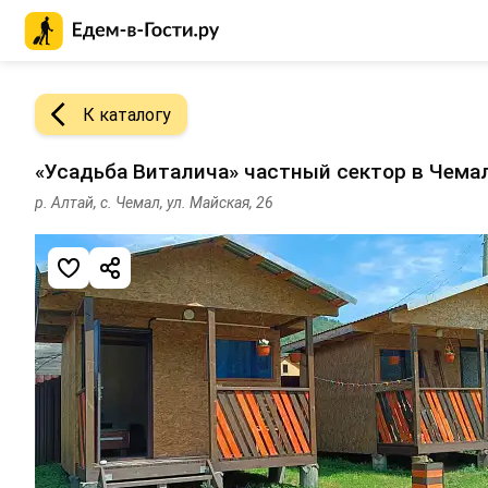
Главная страница Едем-в-Гости.ру
К каталогу
«Усадьба Виталича» частный сектор в Чема
р. Алтай, с. Чемал, ул. Майская, 26