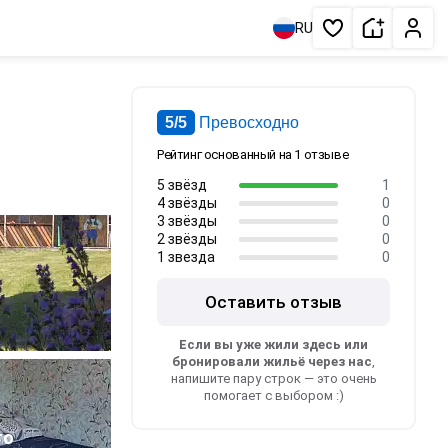
Сдать жи
Личн
RU
Избранное
5/5
Превосходно
Рейтинг основанный на 1 отзыве
5 звёзд
1
4 звёзды
0
3 звёзды
0
2 звёзды
0
1 звезда
0
Оставить отзыв
Если вы уже жили здесь или
бронировали жильё через нас
,
напишите пару строк — это очень
помогает с выбором :)
1
то