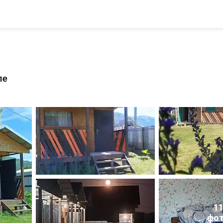
ле
1
фо