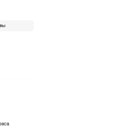
вы
раса.