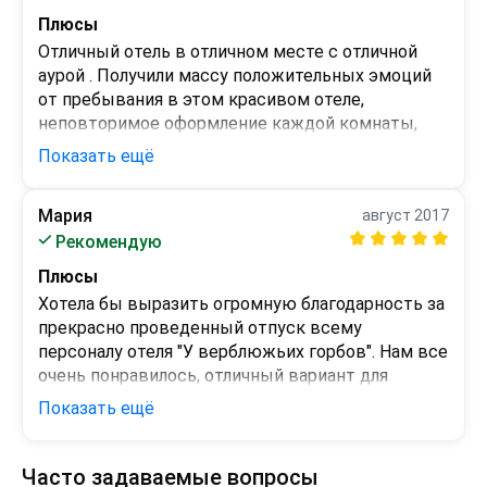
 - 
Анжелу,приветливая и доброжелательная всегда 
Плюсы
ответить на все вопросы..Вы супер
Отличный отель в отличном месте с отличной 
аурой . Получили массу положительных эмоций 
от пребывания в этом красивом отеле, 
неповторимое оформление каждой комнаты, 
уютные зоны отдыха для взрослых и детей. 
Показать ещё
Деликатный и чистоплотный персонал . Плюс 
шикарные виды на крымские холмы и ласковое 
Мария
август 2017
море сделали наш отдых незабываемым. 
Минусы
Рекомендую
Обязательно вернёмся!
Не нашлось.
Плюсы
Хотела бы выразить огромную благодарность за 
прекрасно проведенный отпуск всему 
персоналу отеля "У верблюжьих горбов". Нам все 
очень понравилось, отличный вариант для 
отдыха в Крыму. При удобном случае приедем 
Показать ещё
туда снова.
Минусы
Часто задаваемые вопросы
Все понравилось.