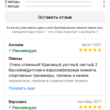
2 звёзды
0
1 звезда
0
Оставить отзыв
Если вы уже жили здесь или бронировали жильё через нас
,
напишите пару строк — это очень помогает с выбором :)
Аноним
август 2021
Рекомендую
Плюсы
 Отель отличный! Красивый, уютный, чистый, 2 
бассейна(детская и взрослая)игровая комната, 
спортивные тренажеры, тапчаны и качели 
подвисные, словом в самом отеле прияно 
проводить время, и детям очень нравится! 
Показать ещё
Номера чистые, уборка через каждые 3 
дня,смена постельного 
Вероника
сентябрь 2017
белья,полотенец.Огромное спасибо всему 
Минусы
Рекомендую
персонала отеля..Особенно хочу поблагодарить 