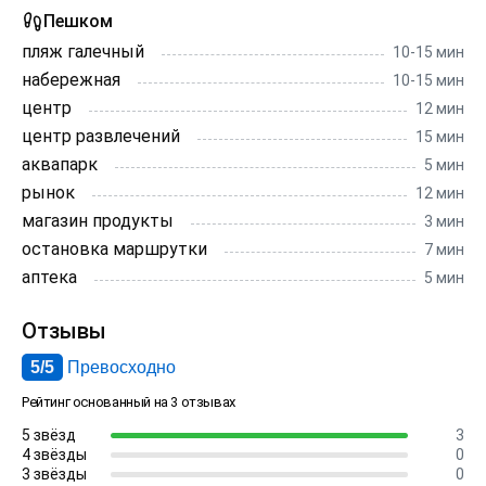
системе все включено: завтрак, обед и ужин, а
Пешком
можно и полупансион или только завтрак, как вам
захочется! Отдыхая у нас в отеле "У верблюжьих
пляж галечный
10-15 мин
горбов" вы найдёте по-настоящему изысканную,
набережная
10-15 мин
высокую кухню. В кафе отеля подают блюда
центр
12 мин
русской, восточной и европейской кухни (по
центр развлечений
15 мин
заказу).Ждём вас на отдых в Коктебель к нам в
аквапарк
5 мин
отель "У Верблюжьих горбов"!
рынок
12 мин
магазин продукты
3 мин
остановка маршрутки
7 мин
аптека
5 мин
Отзывы
5/5
Превосходно
Рейтинг основанный на 3 отзывах
5 звёзд
3
4 звёзды
0
3 звёзды
0