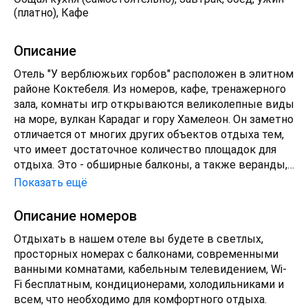
(платно), Кафе
Описание
Отель "У верблюжьих горбов" расположен в элитном
районе Коктебеля. Из номеров, кафе, тренажерного
зала, комнаты игр открываются великолепные виды
на море, вулкан Карадаг и гору Хамелеон. Он заметно
отличается от многих других объектов отдыха тем,
что имеет достаточное количество площадок для
отдыха. Это - обширные балконы, а также веранды,
соответственно каждому этажу, на них
Показать ещё
оборудованы зоны: самостоятельного
приготовления пищи, четыре зоны барбекю, детская
Описание номеров
площадка, тренажеры, большие шахматы ДЛЯ
Отдыхать в нашем отеле вы будете в светлых,
ВЗРОСЛЫХ, мягкие, просторные восточные
просторных номерах с балконами, современными
топчаны, настольный теннис, удобные столы и
ванными комнатами, кабельным телевидением, Wi-
стулья, подвесные кресла-качалки, располагаясь в
Fi бесплатным, кондиционерами, холодильниками и
которых, вы можете любоваться морским и горным
всем, что необходимо для комфортного отдыха.
пейзажами, медитировать!Вы проведёте