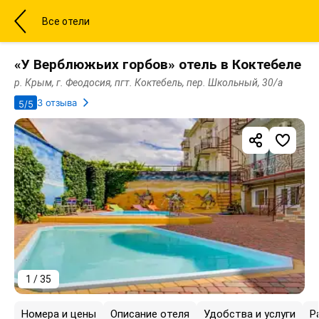
Все отели
«У Верблюжьих горбов» отель в Коктебеле
р. Крым, г. Феодосия, пгт. Коктебель, пер. Школьный, 30/а
3 отзыва
5/5
1 / 35
Номера и цены
Описание отеля
Удобства и услуги
Р