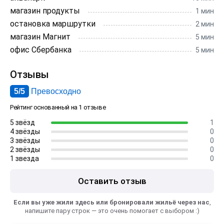
магазин продукты
1 мин
остановка маршрутки
2 мин
магазин Магнит
5 мин
офис Сбербанка
5 мин
Отзывы
5/5
Превосходно
Рейтинг основанный на 1 отзыве
5 звёзд
1
4 звёзды
0
3 звёзды
0
2 звёзды
0
1 звезда
0
Оставить отзыв
Если вы уже жили здесь или бронировали жильё через нас
,
напишите пару строк — это очень помогает с выбором :)