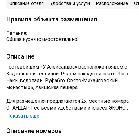
Описание отеля
Удобства и услуги
Расположение
О
Правила объекта размещения
Питание:
Общая кухня (самостоятельно)
Описание
Гостевой дом «У Александра» расположен рядом с
Хаджохской тесниной. Рядом находятся плато Лаго-
Наки, водопады Руфабго, Свято-Михайловский
монастырь, Азишская пещера.
Для размещения предлагаются 2х-местные номера
СТАНДАРТ со всеми удобствами и класса ЭКОНОМ
с удобствами на этаже, рассчитаные на проживание
Показать ещё
до 4 человек. В каждом номере есть вся
необходимая мебель, телевизор, спутниковое ТВ.
Описание номеров