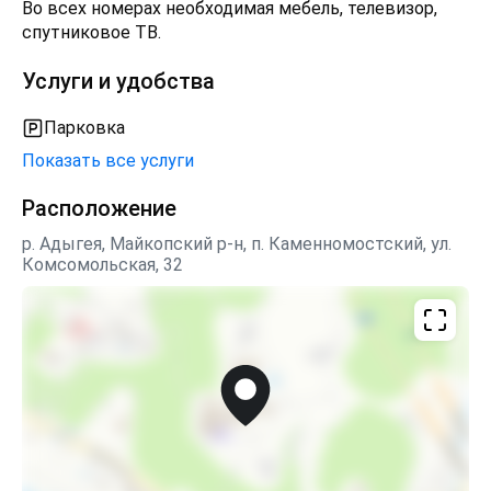
Во всех номерах необходимая мебель, телевизор,
На первом этаже расположена кухня для
спутниковое ТВ.
самостоятельного приготовления пищи,
оборудованная всем необходимым, также на
Услуги и удобства
территории есть навес с мангалом для любителей
пожарить шашлык. Для желающих попарится есть
Парковка
банька. Свой автомобиль Вы можете припарковать
перед зданием.
Показать все услуги
Есть возможность организации конных прогулок,
Расположение
сплава по реке (рафтинг), джиппинга.
р. Адыгея, Майкопский р-н, п. Каменномостский, ул.
Комсомольская, 32