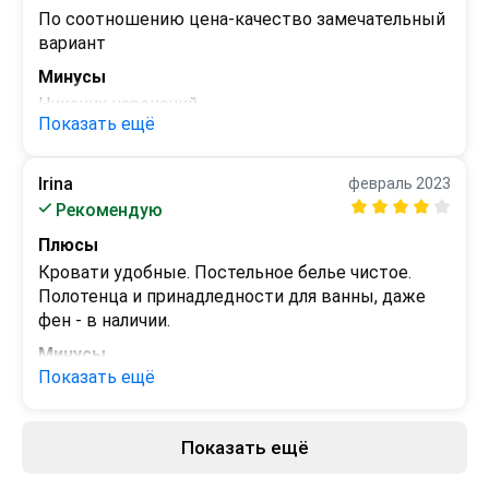
По соотношению цена-качество замечательный 
вариант
Минусы
Никаких нареканий
Показать ещё
Irina
февраль 2023
Рекомендую
Плюсы
Кровати удобные. Постельное белье чистое. 
Полотенца и принадледности для ванны, даже 
фен - в наличии.
Минусы
Показать ещё
Мусор в течение 3х дней из номера не 
выносился
Показать ещё