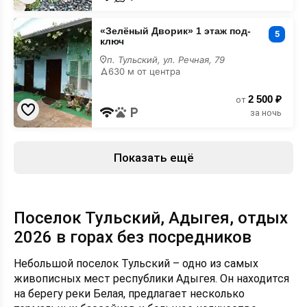
«Зелёный
«Зелёный Дворик» 1 этаж под-
Дворик»
5
ключ
1
этаж
п. Тульский, ул. Речная, 79
под-
630 м от центра
ключ
2 500 ₽
от
за ночь
Показать ещё
Поселок Тульский, Адыгея, отдых
2026 в горах без посредников
Небольшой поселок Тульский – одно из самых
живописных мест республики Адыгея. Он находится
на берегу реки Белая, предлагает несколько