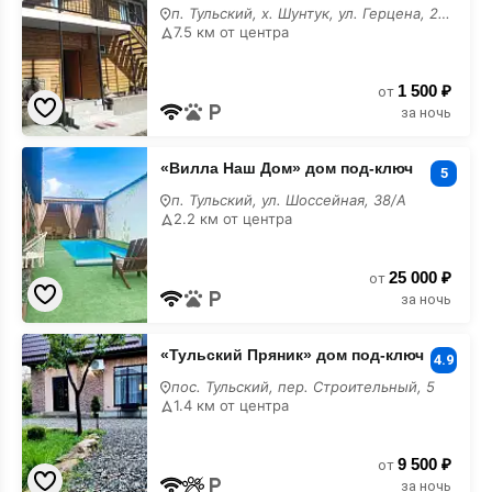
под-
п. Тульский, х. Шунтук, ул. Герцена, 22/А
ключ
7.5 км от центра
1 500 ₽
от
за ночь
«Вилла
«Вилла Наш Дом» дом под-ключ
Наш
5
Дом»
п. Тульский, ул. Шоссейная, 38/А
дом
2.2 км от центра
под-
ключ
25 000 ₽
от
за ночь
«Тульский
«Тульский Пряник» дом под-ключ
Пряник»
4.9
дом
пос. Тульский, пер. Строительный, 5
под-
1.4 км от центра
ключ
9 500 ₽
от
за ночь