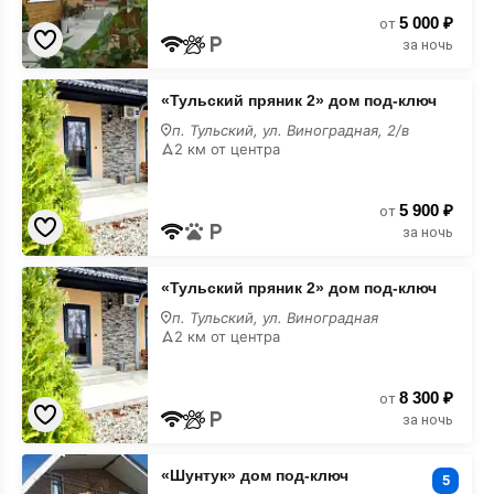
5 000 ₽
от
за ночь
«Тульский
«Тульский пряник 2» дом под-ключ
пряник
2»
п. Тульский, ул. Виноградная, 2/в
дом
2 км от центра
под-
ключ
5 900 ₽
от
за ночь
«Тульский
«Тульский пряник 2» дом под-ключ
пряник
2»
п. Тульский, ул. Виноградная
дом
2 км от центра
под-
ключ
8 300 ₽
от
за ночь
«Шунтук»
«Шунтук» дом под-ключ
дом
5