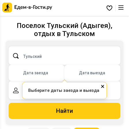
Главная
страница
Избранное
Едем-
в-
Гости.ру
Поселок Тульский (Адыгея),
отдых в Тульском
Тульский
Дата заезда
Дата выезда
×
Выберите даты заезда и выезда
2 взрослых,
0 детей
Найти