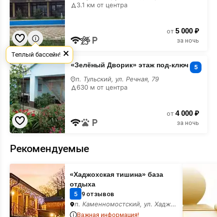
3.1 км от центра
5 000 ₽
от
за ночь
×
Теплый бассейн!
«Зелёный
«Зелёный Дворик» этаж под-ключ
Дворик»
5
этаж
п. Тульский, ул. Речная, 79
под-
630 м от центра
ключ
4 000 ₽
от
за ночь
Рекомендуемые
«Хаджохская
Место
«Хаджохская тишина» база
тишина»
для
база
вашего
отдыха
отдыха
баннера
5
9 отзывов
п. Каменномостский, ул. Хаджохская, 2
Важная информация!