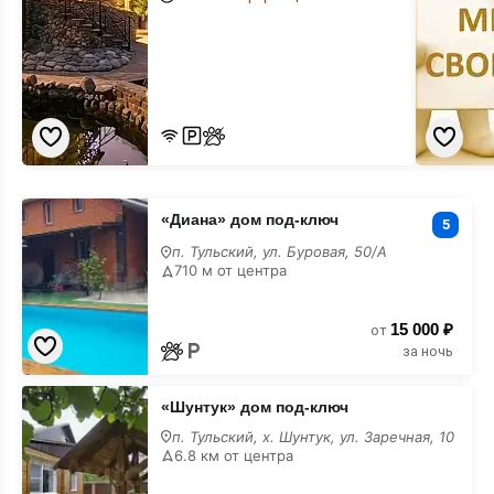
«Диана»
«Диана» дом под-ключ
дом
5
под-
п. Тульский, ул. Буровая, 50/А
ключ
710 м от центра
15 000 ₽
от
за ночь
«Шунтук»
«Шунтук» дом под-ключ
дом
под-
п. Тульский, х. Шунтук, ул. Заречная, 10
ключ
6.8 км от центра