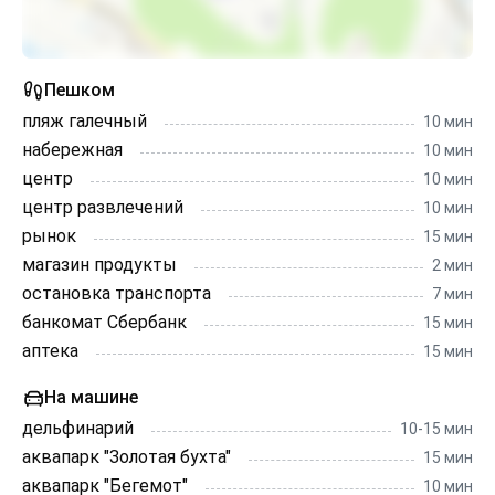
Пешком
пляж галечный
10 мин
набережная
10 мин
центр
10 мин
центр развлечений
10 мин
рынок
15 мин
магазин продукты
2 мин
остановка транспорта
7 мин
банкомат Сбербанк
15 мин
аптека
15 мин
На машине
дельфинарий
10-15 мин
аквапарк "Золотая бухта"
15 мин
аквапарк "Бегемот"
10 мин