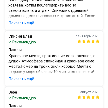
хозяева, хотим поблагодарить вас за 
замечательный отдых! Снимали отдельный 
домик на двоих взрослых и троих детей. Тихое 
место, много зелени, мангал, кухня, дом 
Показать ещё
полностью укомплектован для комфортного 
проживания. До моря минут 15, но это даже и 
Спирин Влад
сентябрь 2020
полезно, напротив горы, очень чистый полезный 
Минусы
Рекомендую
воздух. В море вода прозрачная, на пляже кафе 
Никаких!
магазины туалеты, можно приобрести тур на 
Плюсы
экскурсию, есть катамараны и морские 
Красочное место, проживание великолепное, с 
прогулки в открытом море.Минусов не нашли, 
душой!Атмосфера спокойная и красивое само 
цены очень хорошие. Спасибо, и до встречи! 
место.Номер на троих, жили хорошо!Мечта о 
Обязательно вернёмся и будем советовать 
отдыхе у моря сбылась-10 мин. и вот и пляжи!
родным!
Показать ещё
Минусы
-
Зера
август 2020
Рекомендую
Плюсы