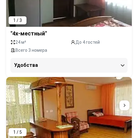
1 / 3
"4х-местный"
24 м²
До 4 гостей
Всего 3 номера
Удобства
1 / 5