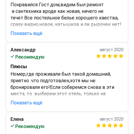
Понравился Гост.дом,видим был ремонт 

 и сантехника вроде как новая, ничего не 
течет.Все постельное белье хорошего каества, 
сразу видно,новое, катышков и ли дырочек нет!
Столовая хорошая, море рядом.Рекомендую.
Показать ещё
Минусы
-
Александр
август 2020
Рекомендую
Плюсы
Номер,где проживали был такой домашний, 
приятно .что подготовлен,хотя мы не 
бронировали его!Если соберемся снова в эти 
места, то  выберем этот отель, только на 
больший срок!
Показать ещё
Минусы
Не было
Елена
август 2020
Рекомендую