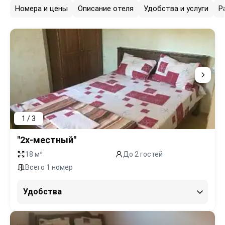
Номера и цены
Описание отеля
Удобства и услуги
Р
1 / 3
"2х-местный"
18 м²
До 2 гостей
Всего 1 номер
Удобства