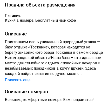
Правила объекта размещения
Питание:
Кухня в номере, Бесплатный чай/кофе
Описание
Приглашаем вас в уникальный природный уголок —
базу отдыха «Тосканка», которая находится на
берегу живописного озера Тосканка в самом сердце
Нижегородской области!Наша база — это идеальное
место для семейного отдыха, спокойных вечеров и
незабываемых праздников в кругу друзей. Здесь
каждый найдёт занятие по душе: можно
отправиться на уединённую прогулку или принять
Показать ещё
участие в активных мероприятиях на свежем
воздухе.Представьте вечер, проведённый в уютной
Описание номеров
беседке с мангалом: вы готовите на огне, общаетесь
Большие, комфортные номера. Вам понравится!
и наслаждаетесь природой. А затем — отдых в
банном комплексе, где сибирский чан на дровах