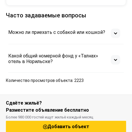
Минусы
Повышение стоимости проживания. 
Часто задаваемые вопросы
Средненькое качество завтраков. 
Низкоскоростной Интернет(хватает только на 
некачественный скайп), к тому же еще и 
Можно ли приехать с собакой или кошкой?
лимитированный.
Какой общий номерной фонд у «Талнах»
отель в Норильске?
Количество просмотров объекта: 2223
Сдаёте жильё?
Разместите объявление бесплатно
Более 980 000 гостей ищут жильё каждый месяц
Добавить объект