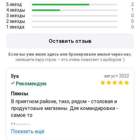
5 звёзд
2
4 звёзды
1
3 звёзды
0
2 звёзды
0
1 звезда
0
Оставить отзыв
Если вы уже жили здесь или бронировали жильё через нас
,
напишите пару строк — это очень помогает с выбором :)
Ilya
август 2022
Рекомендую
Плюсы
В приятном районе, тихо, рядом - столовая и 
продуктовые магазины. Для командировки - 
самое то
Минусы
Показать ещё
Ресторан - цена явно не соответствует 
качеству. Но завтраки (шведский стол) - 