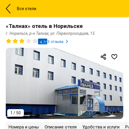
Все отели
«Талнах» отель в Норильске
г. Норильск, р-н Талнах, ул. Первопроходцев, 15
3 отзыва
4.7/5
1 / 50
Номера и цены
Описание отеля
Удобства и услуги
Р