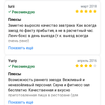
отличные
Iurii
март 2018
Рекомендую
Плюсы
Заметно выросло качество завтрака. Как всегда 
заезд по факту прибытия, а не в расчетный час. 
Ленч-бокс в день выезда (т.к. выезд всегда 
очень рано).
Показать ещё
Минусы
Немного шумновато, т.к. номер пососедству с 
горничными.
Yuriy
апрель 2016
Рекомендую
Плюсы
Возможность раннего заезда. Вежливый и 
неназойливый персонал. Сауна и фитнесс-зал 
бесплатно. Качественная и вкусно 
приготовленная пища в ресторане (для 
проживающих скидка).
Показать ещё