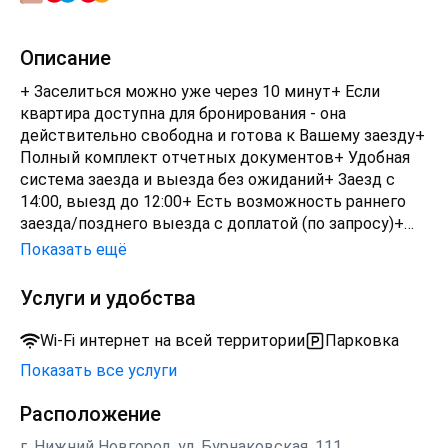
Описание
+ Заселиться можно уже через 10 минут+ Если
квартира доступна для бронирования - она
действительно свободна и готова к Вашему заезду+
Полный комплект отчетных документов+ Удобная
система заезда и выезда без ожиданий+ Заезд с
14:00, выезд до 12:00+ Есть возможность раннего
заезда/позднего выезда с доплатой (по запросу)+
Уютная, чистая и со всем необходимым (все указали
Показать ещё
в описании объявления)+ Рядом магазины, кафе,
рестораны, прогулочные зоны, озеро+ Высокие
Услуги и удобства
оценки наших квартир+ Ждём Вас в гости!
Wi-Fi интернет на всей территории
Парковка
Показать все услуги
Расположение
г. Нижний Новгород, ул. Бурнаковская, 111