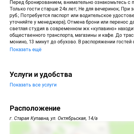
Перед бронированием, внимательно ознакомьтесь с п
Только гости старше 24х лет; Не для вечеринок; При
руб.; Потребуется паспорт или водительское удост
уточняйте у менеджера); Отмена брони или перенос даты заезда запрещены. Заезд по
светлая студия в современном жк «купавино» находи
общественного транспорта, магазины и кафе. До трас
монино, 13 минут до обухово. В распоряжении гостей 
расположен раскладной диван. Отличный вариант для
Показать ещё
для приготовления и приема пищи (плита, духовой шк
посуды). Совмещенный санузел. К услугам гостей стира
квартире 1 комплект постельного белья, дополнитель
Услуги и удобства
возраста; Лиц, без документов подтверждающих зако
или ином опьянении; Все наши объекты курирует чоп "
Показать все услуги
отчетные документы для командировки, свяжитесь с
Холодильник
ремонт «под евро» и кухонная зона сдаётся на минимал
Лифт
Расположение
г. Старая Купавна, ул. Октябрьская, 14/а