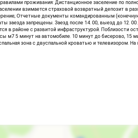
равилами проживания: Дистанционное заселение по полно
 заселении взимается страховой возвратный депозит в ра
оверение; Отчетные документы командированным (конечн
сле 14. 00, выезд до 12. 00. Уютная
тся в районе с развитой инфраструктурой. Поблизости ос
сы м7 5 минут на автомобиле. 10 минут до бисерово, 15 м
спальная зона с двуспальной кроватью и телевизором. На 
 комфортного размещения 4х человек. Кухня полностью у
аф, микроволновая печь, электрочайник, холодильник, пол
льная машинка, сушилка, утюг и фен. В квартире работает w
ный комплект + 300 руб. Мы не заселяем: Лиц не достигши
нное нахождение на территории рф; Лиц, находящихся в 
дельта". Соблюдайте тишину с 22: 00 до 08: 00. Если вам 
 нами, чтобы уточнить конечную стоимость.Студия капи
ьный срок от 1 суток. Заезд после 15:00, отъезд до 12:00