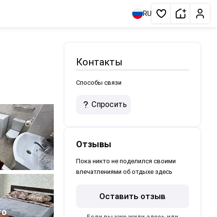
Сдать жи
Личн
RU
Избранное
Контакты
Способы связи
Спросить
Отзывы
Пока никто не поделился своими
впечатлениями об отдыхе здесь
Оставить отзыв
1
то
Если вы уже жили здесь или