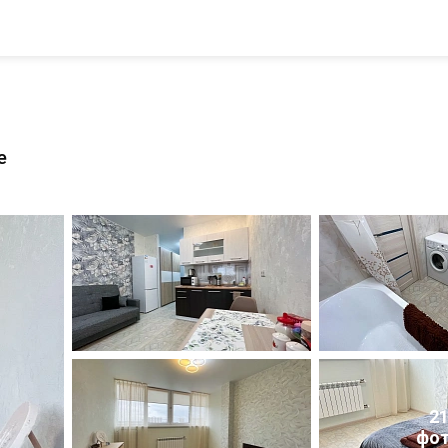
е
2
фо