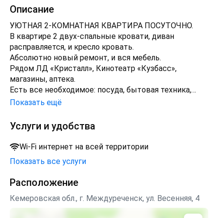
Описание
УЮТНАЯ 2-КОМНАТНАЯ КВАРТИРА ПОСУТОЧНО.
В квартире 2 двух-спальные кровати, диван
расправляется, и кресло кровать.
Абсолютно новый ремонт, и вся мебель.
Рядом ЛД «Кристалл», Кинотеатр «Кузбасс»,
магазины, аптека.
Есть все необходимое: посуда, бытовая техника,
кабельное ТВ, WI fi интернет, полотенца, постельное
Показать ещё
бельё, стиральная машинка.
Для курящих застекленная лоджия.
Услуги и удобства
Оплата при заселении!
Для вечеринок не сдаётся.
Wi-Fi интернет на всей территории
Расчетный час до 12-00 часов. (Не зависимо от
Показать все услуги
времени заселения). Каждый следующий час 100
руб., согласовывается отдельно.
Расположение
Залог 1000 руб. при выезде возвращается.
Ждём вас в гости, у нас чисто и уютно!
Кемеровская обл., г. Междуреченск, ул. Весенняя, 4