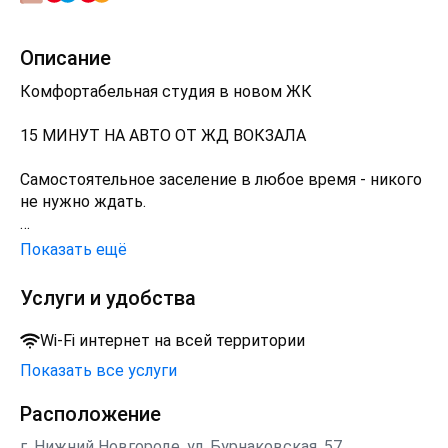
Описание
Комфортабельная студия в новом ЖК
15 МИНУТ НА АВТО ОТ ЖД ВОКЗАЛА
Самостоятельное заселение в любое время - никого
не нужно ждать.
Прекрасно подойдет для проживания до 3 гостей, 2
Показать ещё
раздельных спальных места, кровать с
ортопедическим матрасом 120*200 и раскладной
Услуги и удобства
диван.
Wi-Fi интернет на всей территории
В квартире для Вас есть всё необходимое:
Показать все услуги
Кухня с плитой, холодильником, чайником и
Расположение
микроволновкой;
г. Нижний Новгороде, ул. Бурнаковская, 57