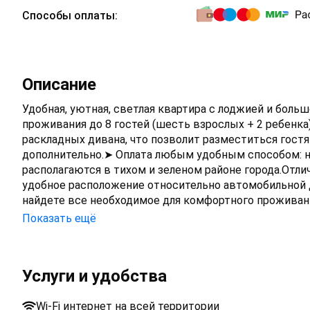
Способы оплаты:
Описание
Удобная, уютная, светлая квартира с лоджией и боль
проживания до 8 гостей (шесть взрослых + 2 ребенка
раскладных дивана, что позволит разместиться гостя
дополнительно.➤ Оплата любым удобным способом: на
располагаются в тихом и зеленом районе города.Отл
удобное расположение относительно автомобильной 
найдете все необходимое для комфортного проживан
Wi-Fi, кабельные каналы;➤ Техника (телевизор, стира
Показать ещё
фен, утюг);➤ Посуда и кухонные принадлежности для
Супермаркеты, аптеки, банки и кинотеатр.➤ Большой
многочисленные магазины, рестораны и кафе.➤ Апар
Услуги и удобства
Волга, где можно гулять, наслаждаться и любоватьс
Новгород, построенный к Чемпионату Мира по футбол
Wi-Fi интернет на всей территории
Железнодорожный вокзал Нижнего Новгорода.➤ Уникал