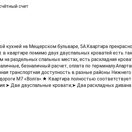
шой кухней на Мещерском бульваре, 5А.Квартира прекрасн
): в квартире помимо двух двуспальных кроватей есть та
м на раздельных спальных местах, есть раскладная крова
личные, безналичный расчет, оплата по терминалу.Апарт
ичная транспортная доступность в разные районы Нижнего
дороги М7 «Волга».★ Квартира полностью соответствует
ия:➤ Две двуспальные кровати;➤ Два раскладных дивана 
льная машина, плита, холодильник, микроволновая печь, эл
 приготовления и приема пищи.В шаговой доступности нах
 торгово-развлекательный комплекс ЖК "Седьмое небо", г
таменты расположены рядом с набережной Мещерского оз
я прекрасными видами.➤ Рядом находится красавец-стади
у 2018. Выставочный комплекс "Нижегородская ярмарка".
ьность расположения квартиры заключается в том, что 