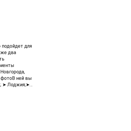
о подойдет для
кже два
ть
аменты
 Новгорода,
 фотоВ ней вы
; ➤ Лоджия;➤
ектрочайник,
одятся:➤
де вы найдете
ера и реки
он Нижний
от нее легко