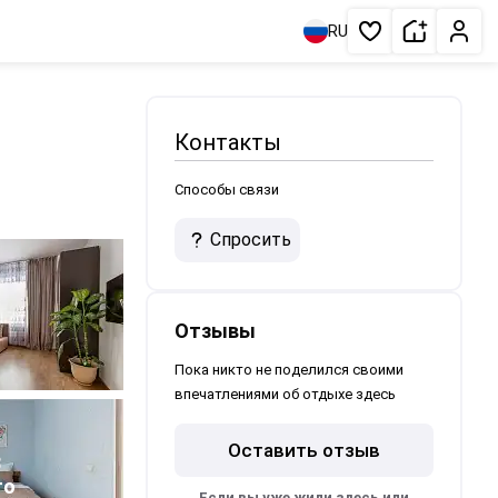
Сдать жи
Личн
RU
Избранное
Контакты
Способы связи
Спросить
Отзывы
Пока никто не поделился своими
впечатлениями об отдыхе здесь
Оставить отзыв
8
то
Если вы уже жили здесь или