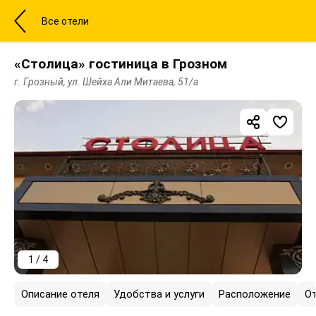
Все отели
«Столица» гостиница в Грозном
г. Грозный, ул. Шейха Али Митаева, 51/а
1 / 4
Описание отеля
Удобства и услуги
Расположение
О