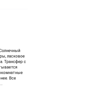
 Солнечный
ры, ласковое
а. Трансфер с
атывается
нокомнатные
нее. Все
ого окна
ходится в 10
естораны.