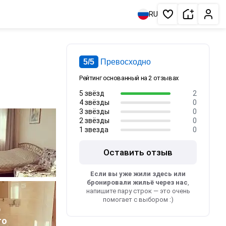
Сдать жи
Личн
RU
Избранное
5/5
Превосходно
Рейтинг основанный на 2 отзывах
5 звёзд
2
4 звёзды
0
3 звёзды
0
2 звёзды
0
1 звезда
0
Оставить отзыв
Если вы уже жили здесь или
бронировали жильё через нас
,
напишите пару строк — это очень
помогает с выбором :)
9
то