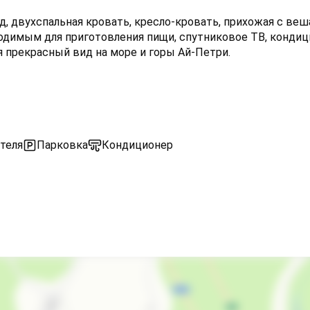
д, двухспальная кровать, кресло-кровать, прихожая с веш
одимым для приготовления пищи, спутниковое ТВ, кондици
я прекрасный вид на море и горы Ай-Петри.
теля
Парковка
Кондиционер
Экскурсионные услуги
Обслуживание номеров
Холодильник
Кондиционер
Гладильные принадлежности
Зеленый двор
Беседка
Семейные номера
Охраняемая территория