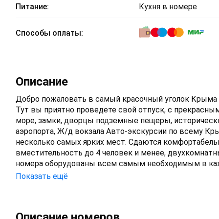
Питание:
Кухня в номере
Способы оплаты:
Описание
Добро пожаловать в самый красочный уголок Крыма
Тут вы приятно проведете свой отпуск, с прекрасн
море, замки, дворцы подземные пещеры, историческ
аэропорта, Ж/д вокзала Авто-экскурсии по всему Кр
несколько самых ярких мест. Сдаются комфортабел
вместительность до 4 человек и менее, двухкомнатный
номера оборудованы всем самым необходимым в кажд
кондиционеры в каждой комнате. Номера как полноц
Показать ещё
номера открывается прекрасный вид на море и горы 
минут пешком пройдя через Достопримечательности М
Описание номеров