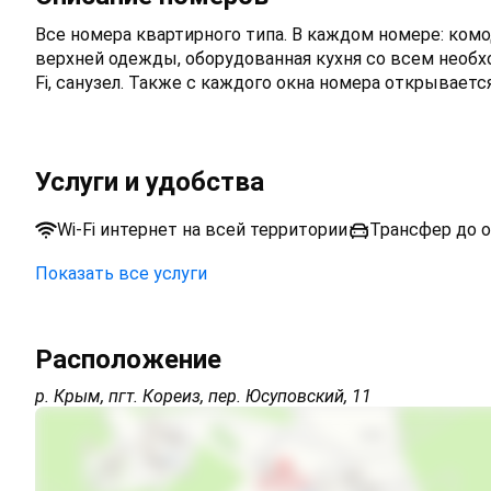
Все номера квартирного типа. В каждом номере: комо
верхней одежды, оборудованная кухня со всем необх
Fi, санузел. Также с каждого окна номера открываетс
Услуги и удобства
Wi-Fi интернет на всей территории
Трансфер до о
Показать все услуги
Открытая парковка на территории (бесплатно)
Расположение
Трансфер платно
р. Крым, пгт. Кореиз, пер. Юсуповский, 11
Трансфер от/до аэропорта
Трансфер от/до ж/д вокзала