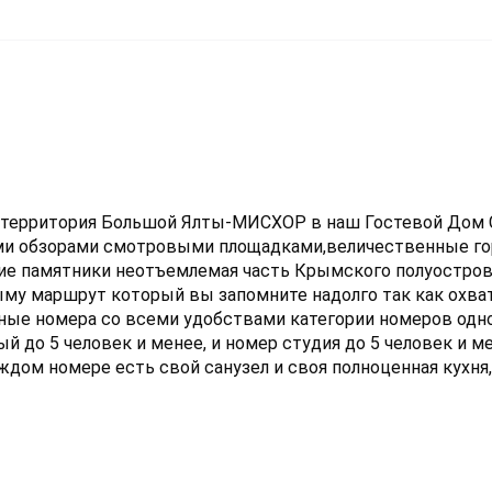
 территория Большой Ялты-МИСХОР в наш Гостевой Дом
ыми обзорами смотровыми площадками,величественные го
ие памятники неотъемлемая часть Крымского полуостров
ыму маршрут который вы запомните надолго так как охв
ьные номера со всеми удобствами категории номеров од
 до 5 человек и менее, и номер студия до 5 человек и ме
ом номере есть свой санузел и своя полноценная кухня,
енные квартиры с комфортом очень уютные Также с кажд
Ай-Петри открывается обзор Юсуповского парка. Море на
исхорского парка где есть столовые недорогие, бары, р