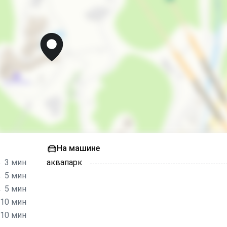
Не принимаем гостей с детьми до 3-х лет
Мангал/барбекю
Детская игровая площадка
Сад
Садовая мебель
Место для пикника
запрещено курить в номерах
На машине
3 мин
аквапарк
5 мин
5 мин
10 мин
10 мин