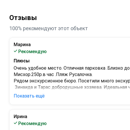
Отзывы
100% рекомендуют этот объект
Марина
Рекомендую
Плюсы
Очень удобное место. Отличная парковка .Близко до
Мисхор.250р.в час .Пляж Русалочка.

Рядом экскурсионное бюро. Посетили много экскурс
 Зинаида и Тарас добродушные хозяева. Идеальная ч
Тихое место для отдыха! Приезжайте к ним !Не пож
Показать ещё
Минусы
нет!
Ирина
Рекомендую