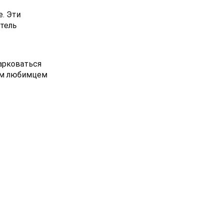
е. Эти
атель
парковаться
им любимцем