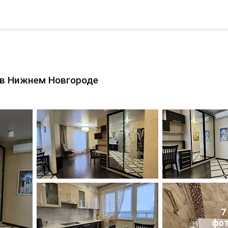
а в Нижнем Новгороде
7
фо