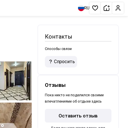
Сдать жи
Личн
RU
Избранное
Контакты
Способы связи
Спросить
Отзывы
Пока никто не поделился своими
впечатлениями об отдыхе здесь
Оставить отзыв
то
Если вы уже жили здесь или