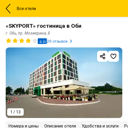
Все отели
«SKYPORT» гостиница в Оби
г. Обь, пр. Мозжерина, 8
29 отзывов
4.6/5
1 / 13
Номера и цены
Описание отеля
Удобства и услуги
Р