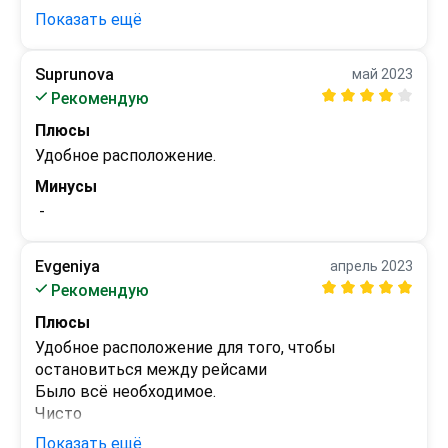
Показать ещё
Минусы
Обслуживание в ресторане отеля. 

Ощущение, что посетители отвлекают 
Suprunova
май 2023
официанток от "важных дел".

Рекомендую
Во время звезда не работал бассейн,  а его 
Плюсы
наличие было тоже важно при выборе отеля.
Удобное расположение.
Минусы
 - 
Evgeniya
апрель 2023
Рекомендую
Плюсы
Удобное расположение для того, чтобы 
остановиться между рейсами

Было всё необходимое.

Чисто
Показать ещё
Минусы