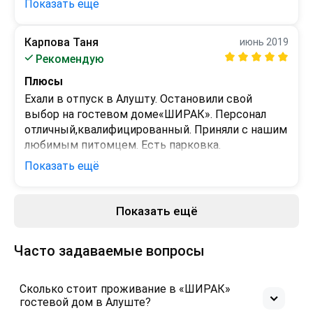
Показать ещё
только в гостевом доме «Ширак».  Огромное 
круглосуточный магазин. Очень гостеприимный 
спасибо Геворгу и всему персоналу за 
персонал. Гостевой дом "Ширак" буду 
гостеприимство!
Карпова Таня
июнь 2019
рекомендовать  своим друзьям.
Минусы
Рекомендую
нет
Плюсы
Ехали в отпуск в Алушту. Остановили свой 
выбор на гостевом доме«ШИРАК». Персонал 
отличный,квалифицированный. Приняли с нашим 
любимым питомцем. Есть парковка. 
Обслуживание на самом высоком уровне. 
Показать ещё
Бронировали 2-х комнатный номер. Чисто и 
просторно!!! Рядом аквапарк. Приезжайте , не 
пожалеете!!!
Показать ещё
Минусы
Нет
Часто задаваемые вопросы
Сколько стоит проживание в «ШИРАК»
гостевой дом в Алуште?