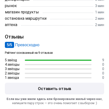
рынок
3 мин
магазин продукты
1 мин
остановка маршрутки
2 мин
аптека
2 мин
Отзывы
5/5
Превосходно
Рейтинг основанный на 9 отзывах
5 звёзд
9
4 звёзды
0
3 звёзды
0
2 звёзды
0
1 звезда
0
Оставить отзыв
Если вы уже жили здесь или бронировали жильё через нас
,
напишите пару строк — это очень помогает с выбором :)