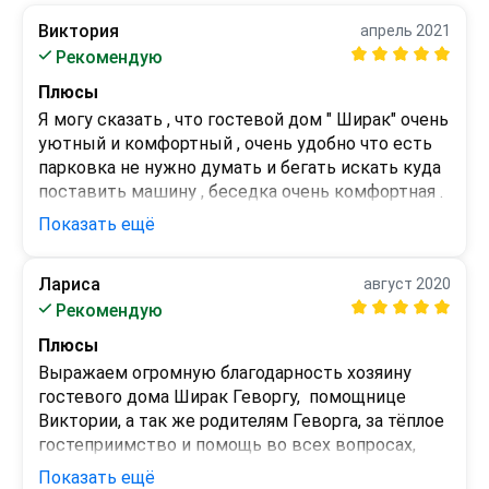
Виктория
апрель 2021
Рекомендую
Плюсы
Я могу сказать , что гостевой дом " Ширак" очень 
уютный и комфортный , очень удобно что есть 
парковка не нужно думать и бегать искать куда 
поставить машину , беседка очень комфортная . 
Я очень благодарна персоналу за 
Показать ещё
предоставленные услуги, мы с семьёй в полном 
восторге . Рекомендую.
Лариса
август 2020
Минусы
Рекомендую
Все в полне устраивает , никаких минусов .
Плюсы
Выражаем огромную благодарность хозяину 
гостевого дома Ширак Геворгу,  помощнице 
Виктории, а так же родителям Геворга, за тёплое 
гостеприимство и помощь во всех вопросах, 
возникших во время отдыха. Отдыхали в 
Показать ещё