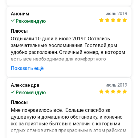
августе 2020 года с 12 по 22 число.  Все что на 
сайте, фото номеров и описание, все 
Аноним
июль 2019
соответствует действительности.  Номер 
Минусы
Рекомендую
большой, очень красивый,  все новое.  Каждый 
нет
день уборка. До пляжа 10-15 минут, но мы 
Плюсы
ездили на троллейбусе 2 остановки. Гостевой 
Отдыхали 10 дней в июле 2019г. Остались 
дом расположен очень удачно, рядом 
замечательные воспоминания. Гостевой дом 
автостанция, рынок, аптека, остановка 
удобно расположен. Отличный номер, в котором 
автотранспорта. Очень хорошо отдохнули, 
есть все необходимое для комфортного 
благодаря отличной обстановке и хорошему 
проживания во время отдыха. В номере 
Показать ещё
отношению к гостям. Большое Вам спасибо.
круглосуточная подача холодной и горячей воды, 
ежедневная уборка. Очень важно, что описание, 
Александра
июль 2019
фото и видео полностью соответствуют 
Минусы
Рекомендую
действительности. На первом этаже находится 
нет
круглосуточный магазин, что очень удобно. До 
Плюсы
моря 10-15 минут, на троллейбусе или 
Мне понравилось всё.  Больше спасибо за 
маршрутке 2 остановки. Внимательный, 
душевную и домашнюю обстановку, и конечно 
отзывчивый владелец.  До этого 
же за приятные бытовые мелочи, с которыми 
останавливались в разных гостевых домах. 
отдых становиться прекрасным в этом райском 
Теперь, если будем отдыхать в Алуште, то 
уголочке.Удобно, что внизу находится 