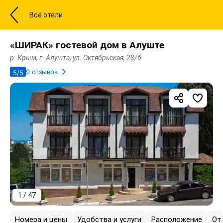
Все отели
«ШИРАК» гостевой дом в Алуште
р. Крым, г. Алушта, ул. Октябрьская, 28/б
9 отзывов
5/5
1 / 47
Номера и цены
Удобства и услуги
Расположение
От