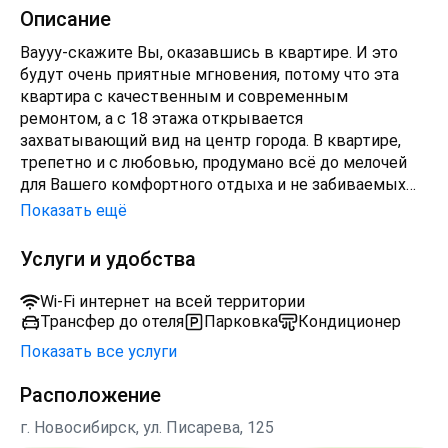
Описание
Ваууу-скажите Вы, оказавшись в квартире. И это
будут очень приятные мгновения, потому что эта
квартира с качественным и современным
ремонтом, а с 18 этажа открывается
захватывающий вид на центр города. В квартире,
трепетно и с любовью, продумано всё до мелочей
для Вашего комфортного отдыха и не забиваемых
впечатлений.
Показать ещё
Большие семьи, компания друзей-
Услуги и удобства
путешественников, а также деловых людей, теперь
смогут находиться рядом.
Wi-Fi интернет на всей территории
Трансфер до отеля
Парковка
Кондиционер
Квартира и вход в дом оборудована удаленным
Показать все услуги
способом заселения, которое позволит Вам без
ожидания, заехать в любое время суток.
Расположение
Большая Парковка ЖК огорожена, въезд-выезд по
г. Новосибирск, ул. Писарева, 125