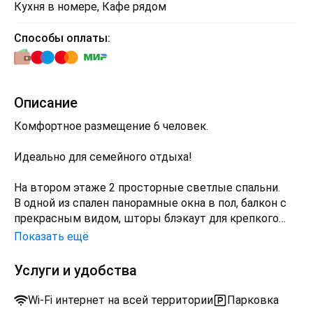
Кухня в номере, Кафе рядом
Способы оплаты:
Описание
Комфортное размещение 6 человек.
Идеально для семейного отдыха!
На втором этаже 2 просторные светлые спальни.
В одной из спален панорамные окна в пол, балкон с
прекрасным видом, шторы блэкаут для крепкого
сна, диван-кровать, комод, 2 односпальные кровати.
Показать ещё
В другой спальне большая двуспальная кровать и
шкаф.
Услуги и удобства
На первом этаже полностью оснащённая кухня,
Wi-Fi интернет на всей территории
Парковка
холодильник, духовка, микроволновка, обеденная