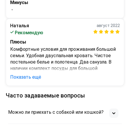
Минусы
 - 
Наталья
август 2022
Рекомендую
Плюсы
Комфортные условия для проживания большой 
семьи. Удобная двуспальная кровать. Чистое 
постельное белье и полотенца. Два санузла. В 
наличии комплект посуды для большой 
компании. Установлены варочная панель и 
Показать ещё
духовой шкаф, холодильник, микроволновка.

В гостиной большой телевизор.
Часто задаваемые вопросы
Минусы
 - 
Можно ли приехать с собакой или кошкой?