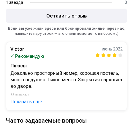
1 звезда
0
Оставить отзыв
Если вы уже жили здесь или бронировали жильё через нас
,
напишите пару строк — это очень помогает с выбором :)
Victor
июнь 2022
Рекомендую
Плюсы
Довольно просторный номер, хорошая постель, 
много подушек. Тихое место. Закрытая парковка 
во дворе.
Минусы
Показать ещё
Сотрудники не следят за бронированием, номер 
не подготовлен. А ведь был отличный отель.

Нет холодильника в номере. Чайник и посуда по 
Часто задаваемые вопросы
запросу.