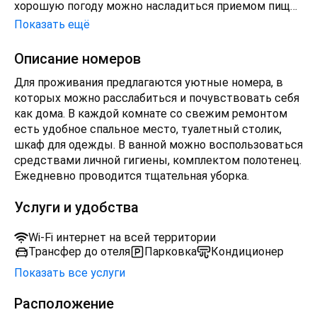
хорошую погоду можно насладиться приемом пищи
на террасе. Также есть ресторан, в котором по
Показать ещё
меню предлагаются блюда изысканной европейской
кухни, напитки, салаты, закуски. До центра Москвы
Описание номеров
около 30 км, это расстояние можно преодолеть с
Для проживания предлагаются уютные номера, в
помощью городского транспорта или трансфера.
которых можно расслабиться и почувствовать себя
Ближайший аэропорт - это Остафьево.
как дома. В каждой комнате со свежим ремонтом
есть удобное спальное место, туалетный столик,
шкаф для одежды. В ванной можно воспользоваться
средствами личной гигиены, комплектом полотенец.
Ежедневно проводится тщательная уборка.
Услуги и удобства
Wi-Fi интернет на всей территории
Трансфер до отеля
Парковка
Кондиционер
Показать все услуги
Расположение