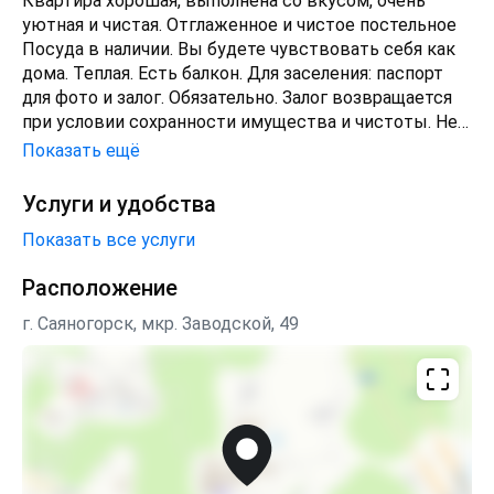
Квартира хорошая, выполнена со вкусом, очень
уютная и чистая. Отглаженное и чистое постельное
Посуда в наличии. Вы будете чувствовать себя как
дома. Теплая. Есть балкон. Для заселения: паспорт
для фото и залог. Обязательно. Залог возвращается
при условии сохранности имущества и чистоты. Не
для вечеринокЕсли планируется вечеринка-
Показать ещё
выселение без возврата оплаты бронирования. Мы
не сдаём квартиры лицам моложе 21года!
Услуги и удобства
Предоставляем чеки самозанятого с qr-кодом для
Показать все услуги
командировочных. Договор при необходимости.
Выставим счёт на организацию. Подходит для всех
Расположение
видов отчетности, для всех организаций. Прибытие
с 15: 00. Выезд: до 12: 00. Если апартаменты
г. Саяногорск, мкр. Заводской, 49
свободны - заселим и проводим в любое время Мы
любим гостей и заботимся о вашем пребывании
классными апартаментами, в которых вам будет
комфортно. Звоните. К нам возвращаются С ув.
Пахомов глеб владимирович2-комнатная квартира
косметический ремонт и отдельная кухня сдаётся на
минимальный срок от 1 суток. Заезд после 15:00,