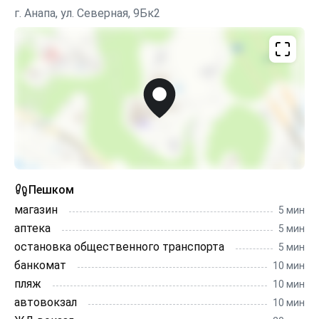
с современным смесителем. Ванная комната с
г. Анапа, ул. Северная, 9Бк2
душевой кабиной, санузлом, стиральной машинкой с
функцией сушки. Цветовая гамма всей квартиры
располагает к спокойному и прекрасному отдыху!
Побывав у нас однажды Вы обязательно захотите
вернуться вновь!
P.s. При жилом комплексе есть кофейня с
божественными десертами и ресторан "Сыроварня"!
Добро пожаловать!
Пешком
магазин
5 мин
аптека
5 мин
остановка общественного транспорта
5 мин
банкомат
10 мин
пляж
10 мин
автовокзал
10 мин