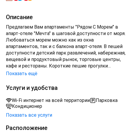
Описание
Предлагаем Вам апартаменты "Рядом С Морем" в
апарт-отеле "Мечта" в шаговой доступности от моря.
Любоваться морем можно как из окна
апартаментов, так и с балкона апарт-отеля. В пешей
доступности детский парк развлечений, набережная,
вещевой и продуктовый рынок, торговые центры,
кафе и рестораны. Короткие пешие прогулки
возможны по тенистым аллеям Пионерской рощи, а
Показать ещё
любителям длительных подойдёт Пионерский
проспект с красивым ландшафтом и
Услуги и удобства
светодиодными фигурами. Я с любовью создала для
Вас уют и комфорт в наших однокомнатных
Wi-Fi интернет на всей территории
Парковка
апартаментах. Двуспальная кровать и диван-
Кондиционер
кровать для приятного сна и отдыха! В прихожей
Показать все услуги
встроенный шкаф-купе с зеркалом во весь рост. В
кухне электроплита с духовкой, микроволновка,
Расположение
электрочайник, холодильник, керамическая раковина