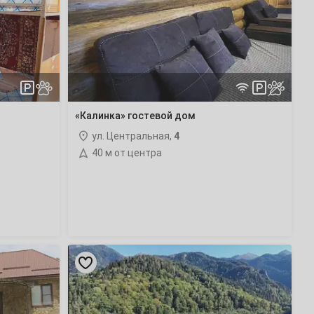
дом
«Калинка» гостевой дом
ул. Центральная,
4
40 м от центра
«Богатырь»
гостиничный
комплекс