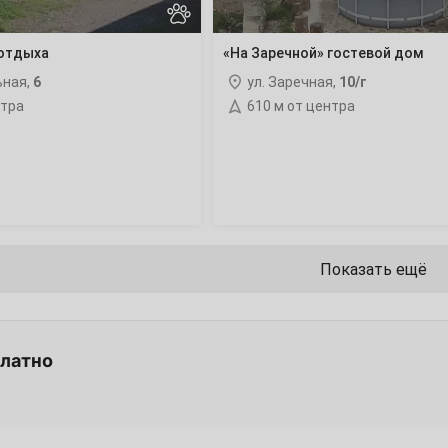
22
 отдыха
«На Заречной» гостевой дом
ьная,
6
ул. Заречная,
10/г
29
нтра
610 м от центра
6
13
Показать ещё
20
27
платно