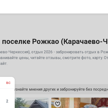
 поселке Рожкао (Карачаево-Ч
ево-Черкессия), отдых 2026 - забронировать отдых в Ро
авнивайте цены, читайте отзывы, смотрите фото, карту. О
айт.
вс
 жильё, узнайте мнения других и забронируйте без посред
«Приют
2
Четверых»