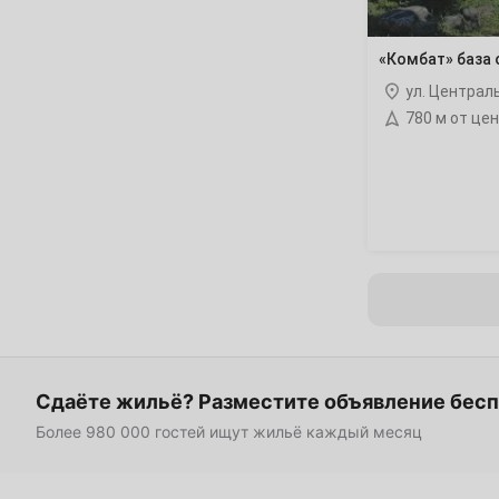
16
17
18
19
20
21
«Комбат» база
ул. Централ
23
24
25
26
27
28
780 м от це
30
Декабрь
1
2
3
4
5
7
8
9
10
11
12
14
15
16
17
18
19
21
22
23
24
25
26
Сдаёте жильё? Разместите объявление бес
Более 980 000 гостей ищут жильё каждый месяц
28
29
30
31
Январь