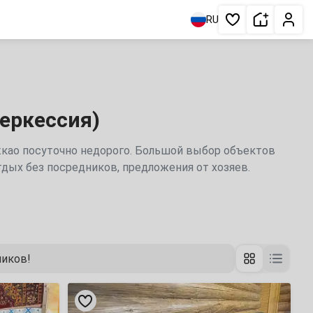
Сдать жи
Личн
RU
Избранное
еркессия)
жкао посуточно недорого. Большой выбор объектов
тдых без посредников, предложения от хозяев.
ников!
«Калинка»
гостевой