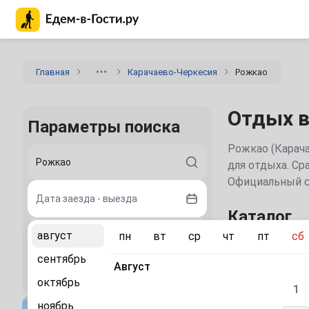
Главная страница Едем-в-Гости.ру
Главная
Карачаево-Черкесия
Рожкао
Отдых в
Параметры поиска
Рожкао (Карача
для отдыха. Ср
Официальный с
Дата заезда - выезда
Каталог
август
пн
вт
ср
чт
пт
сб
2 гостя
Сравните
сентябрь
Август
Найти
октябрь
«Рожкао
1
House»
ноябрь