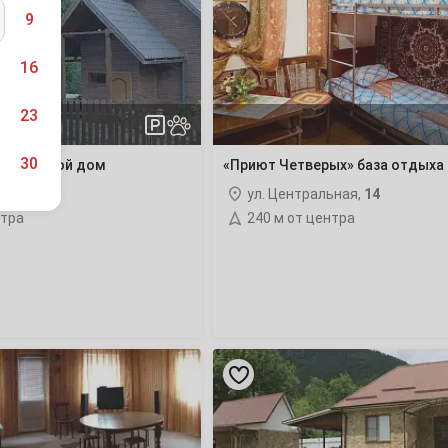
база
отдыха
9
16
23
30
» гостевой дом
«Приют Четверых» база отдыха
я
ул. Центральная,
14
нтра
240 м от центра
6
13
«У
20
Деда»
база
отдыха
27