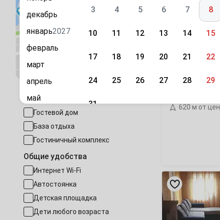
гостевой
дом
3
4
5
6
7
8
декабрь
январь
2027
10
11
12
13
14
15
февраль
17
18
19
20
21
22
Посмотреть на карте
март
24
25
26
27
28
29
апрель
«Рожкао House
ул. Заречна
май
Тип размещения
31
620 м от це
Гостевой дом
июнь
Сентябрь
База отдыха
июль
1
2
3
4
5
Гостиничный комплекс
август
Общие удобства
7
8
9
10
11
12
сентябрь
Интернет Wi-Fi
«В
октябрь
14
15
16
17
18
19
горах»
Автостоянка
база
ноябрь
Детская площадка
отдыха
21
22
23
24
25
26
Дети любого возраста
декабрь