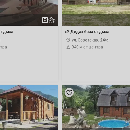
4
 отдыха
«У Деда» база отдыха
11
я
ул. Советская,
24/а
нтра
940 м от центра
18
25
«На
Заречной»
гостевой
1
дом
8
15