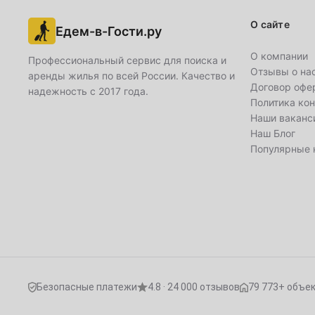
1
2
О сайте
Едем-в-Гости.ру
4
5
6
7
8
9
О компании
Профессиональный сервис для поиска и
Отзывы о на
аренды жилья по всей России. Качество и
11
12
13
14
15
16
Договор офе
надежность с 2017 года.
Политика ко
18
19
20
21
22
23
Наши ваканс
Наш Блог
25
26
27
28
29
30
Популярные 
Февраль
1
2
3
4
5
6
8
9
10
11
12
13
15
16
17
18
19
20
Безопасные платежи
4.8 · 24 000 отзывов
79 773+ объе
22
23
24
25
26
27