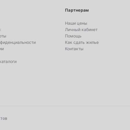
3
Партнерам
10
Наши цены
с
Личный кабинет
17
рты
Помощь
нфиденциальности
Как сдать жилье
24
ии
Контакты
31
каталоги
7
14
21
ктов
28