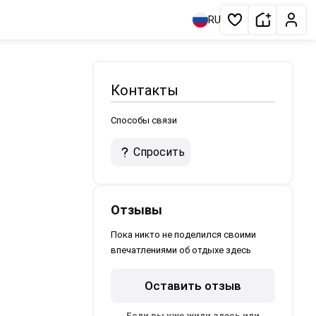
Сдать жи
Личн
RU
Избранное
Контакты
Способы связи
Спросить
Отзывы
Пока никто не поделился своими
впечатлениями об отдыхе здесь
Оставить отзыв
Если вы уже жили здесь или