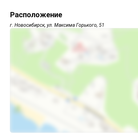
Расположение
Автостоянка
г. Новосибирск, ул. Максима Горького, 51
Дети любого возраста
Можно с животными