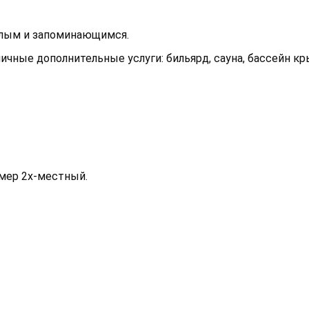
елым и запоминающимся.
чные дополнительные услуги: бильярд, сауна, бассейн к
мер 2х-местный.
Сауна