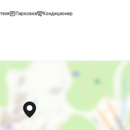
теля
Парковка
Кондиционер
Экскурсионные услуги
Обслуживание номеров
Услуги консьержа
Салон красоты
Оборудование для встреч и презентаций
Холодильник
Кондиционер
Лифт
Отопление
Стиральная машина
Гладильные принадлежности
Магазины
Аптека
Конференц-зал
Спутниковое ТВ
Прачечная
СВЧ
Люкс для новобрачных
Частный пляж