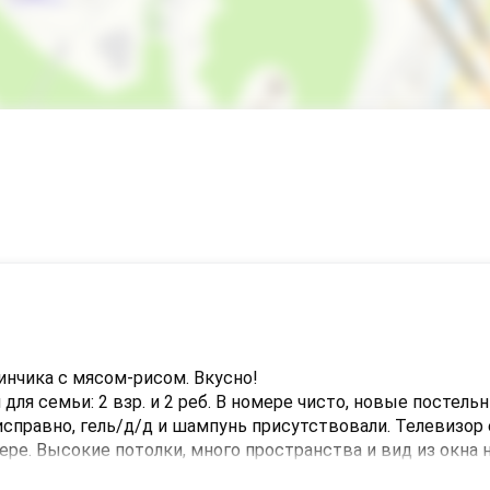
Помещение для хранения лыж
Номера для аллергиков
Семейные номера
Охраняемая территория
детская анимация
Рыбалка
Катание на лыжах
Терраса
инчика с мясом-рисом. Вкусно!

я семьи: 2 взр. и 2 реб. В номере чисто, новые постельн
справно, гель/д/д и шампунь присутствовали. Телевизор е
мере. Высокие потолки, много пространства и вид из окна 