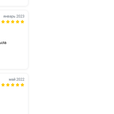
ыло удобно 
январь 2023
ыла 
май 2022