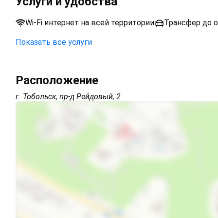
Услуги и удобства
Wi-Fi интернет на всей территории
Трансфер до о
Показать все услуги
Парковка на улице перед зданием
Открытая парковка на территории (бесплатно)
Расположение
г. Тобольск, пр-д Рейдовый, 2
Трансфер бесплатно
Wi-Fi интернет на всей территории
Интернет Wi-Fi
Автостоянка
Есть трансфер
Семейные номера