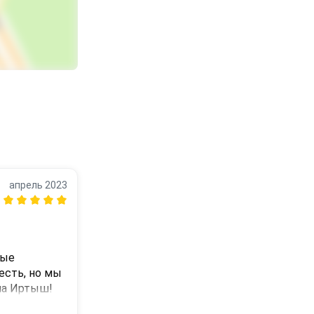
апрель 2023
ые 
сть, но мы 
на Иртыш!
