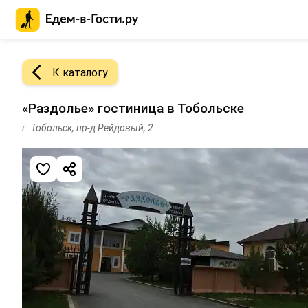
Главная страница Едем-в-Гости.ру
К каталогу
«Раздолье» гостиница в Тобольске
г. Тобольск, пр-д Рейдовый, 2