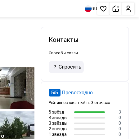
Сдать жи
Личн
RU
Избранное
Контакты
Способы связи
Спросить
5/5
Превосходно
Рейтинг основанный на 3 отзывах
5 звёзд
3
4 звёзды
0
3 звёзды
0
2 звёзды
0
1 звезда
0
то