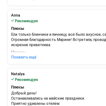
Очень приветливые и вежливые администраторы. ч
Минусы
Добираться из города далековато, без автомобиля н
Anna
утром выехать из города в сторону Сургута
Рекомендую
Плюсы
Ели только блинчики и яичницу, всё было вкусное, 
Огромная благодарность Марине! Встретила, проводи
искренне приветлива.
Минусы
Показать ещё
Немножко странная система в душе, но справилась
Natalya
Рекомендую
Плюсы
Добрый день!

Останавливались на майские праздники.

Приятно удивлены отелем.
