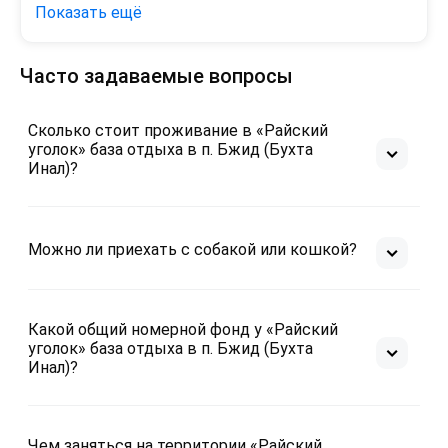
на территории соседней базы , прекрасное 
Показать ещё
дополнение к отдыху !  .
Минусы
Часто задаваемые вопросы
На базе минусов нет ни в чем !
Сколько стоит проживание в «Райский
уголок» база отдыха в п. Бжид (Бухта
Инал)?
Можно ли приехать с собакой или кошкой?
Какой общий номерной фонд у «Райский
уголок» база отдыха в п. Бжид (Бухта
Инал)?
Чем заняться на территории «Райский