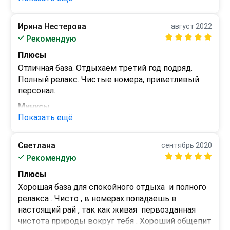
реки. Если повезёт, то удастся увидеть енотов-
это приводит в особый восторг детишек.) 

Ирина Нестерова
август 2022
Море в пешей доступности-просто нужно 
Минусы
Рекомендую
прогуляться пять минут по ровной дороге. 

Нет.
Есть номера разной ценовой категории: от 
Плюсы
скромной советской классики для любителей 
Отличная база. Отдыхаем третий год подряд. 
погрузиться в воспоминания о былых временах, 
Полный релакс. Чистые номера, приветливый 
до эко-срубов с удобствами для тех, кто ценит 
персонал.
единение с природой и комфорт. Есть общая 
Минусы
кухня, мангальные зоны и детская площадка. 

Показать ещё
Отдельная благодарность хозяевам отеля за 
Никаких минусов. Только плюсы
гостеприимство и отзывчивость. Всегда 
вежливые, общительные и готовы оказать 
Светлана
сентябрь 2020
любую помощь. Сейчас это большая редкость!
Рекомендую
Плюсы
Хорошая база для спокойного отдыха  и полного 
релакса . Чисто , в номерах.попадаешь в 
настоящий рай , так как живая  первозданная 
чистота природы вокруг тебя . Хороший общепит 