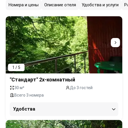
Номера и цены
Описание отеля
Удобства и услуги
Р
1 / 5
"Стандарт" 2х-комнатный
30 м²
До 3 гостей
Всего 3 номера
Удобства