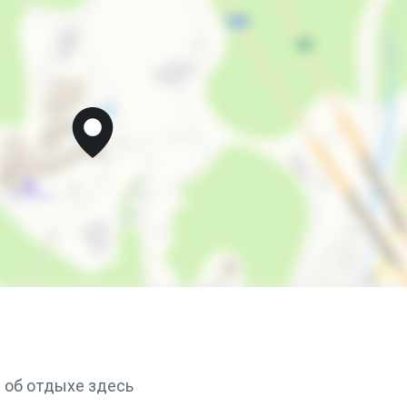
Мангал/барбекю
Детская игровая площадка
Сад
Место для пикника
запрещено курить в номерах
запрещено курить в помещениях
 об отдыхе здесь