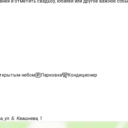
аней и отметить свадьбу, юбилей или другое важное собы
открытым небом
Парковка
Кондиционер
детская площадка
Русская баня
, ул. Б. Квашнева, 1
Сауна
Бассейн крытый