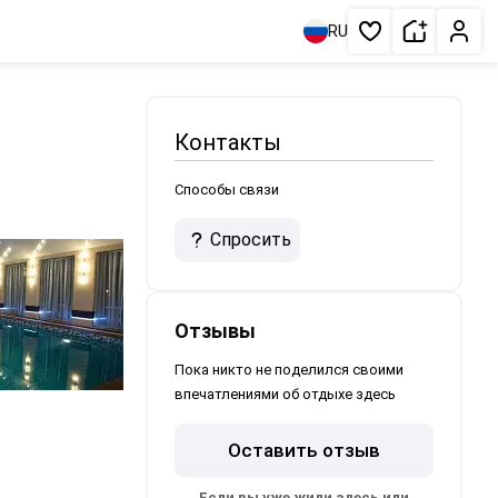
Сдать жи
Личн
RU
Избранное
Контакты
Способы связи
Спросить
Отзывы
Пока никто не поделился своими
впечатлениями об отдыхе здесь
Оставить отзыв
Если вы уже жили здесь или