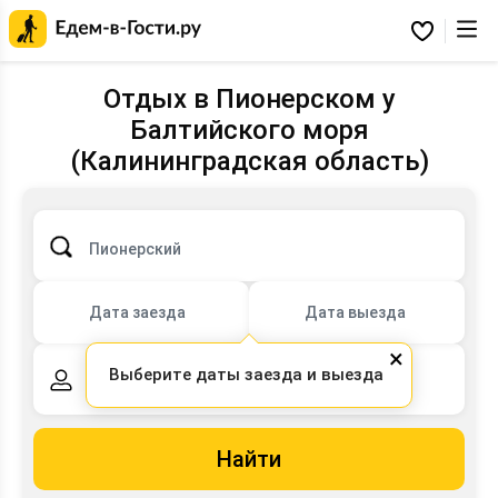
Главная
страница
Избранное
Едем-
в-
Гости.ру
Отдых в Пионерском у
Балтийского моря
(Калининградская область)
Пионерский
Дата заезда
Дата выезда
×
Выберите даты заезда и выезда
2 взрослых,
0 детей
Найти