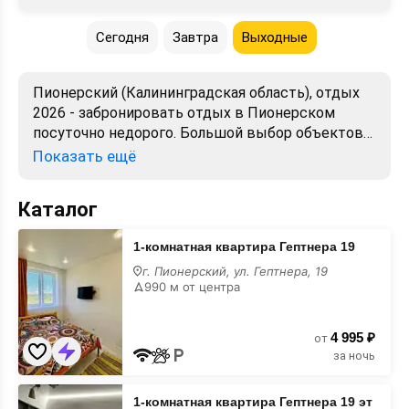
Сегодня
Завтра
Выходные
Пионерский (Калининградская область), отдых
2026 - забронировать отдых в Пионерском
посуточно недорого. Большой выбор объектов
для отдыха. Сравнивайте цены, читайте отзывы,
Показать ещё
смотрите фото, карту. Отдых без посредников,
предложения от хозяев. Официальный сайт.
Каталог
1-
1-комнатная квартира Гептнера 19
комнатная
квартира
г. Пионерский, ул. Гептнера, 19
Гептнера
990 м от центра
19
4 995 ₽
от
за ночь
1-
1-комнатная квартира Гептнера 19 эт
комнатная