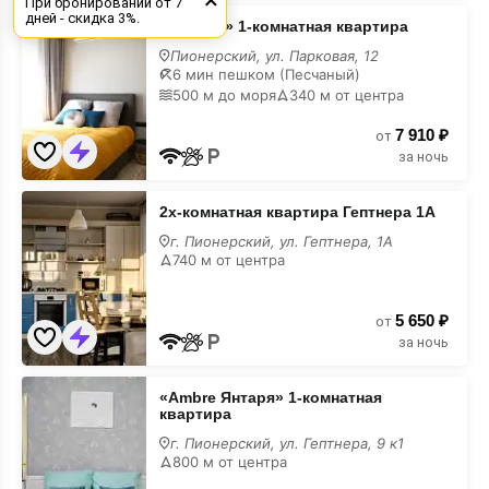
При бронировании от 7
«Ван
дней - скидка 3%.
«Ван Гог» 1-комнатная квартира
Гог»
1-
Пионерский, ул. Парковая, 12
комнатная
6 мин пешком (Песчаный)
квартира
500 м до моря
340 м от центра
7 910 ₽
от
за ночь
2х-
2х-комнатная квартира Гептнера 1А
комнатная
квартира
г. Пионерский, ул. Гептнера, 1А
Гептнера
740 м от центра
1А
5 650 ₽
от
за ночь
«Ambre
«Ambre Янтаря» 1-комнатная
Янтаря»
квартира
1-
комнатная
г. Пионерский, ул. Гептнера, 9 к1
квартира
800 м от центра