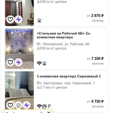
240 м от центра
1
2 875 ₽
от
за ночь
«Стильная
«Стильная на Рабочей 6Б» 2х-
на
комнатная квартира
Рабочей
6Б»
г. Пионерский, ул. Рабочая, 6Б
2х-
550 м от центра
комнатная
квартира
7 150 ₽
от
за ночь
1-
1-комнатная квартира Сиреневый 1
комнатная
квартира
п. Заостровье, пер. Сиреневый, 1
Сиреневый
2.7 км от центра
1
4 720 ₽
от
за ночь
×