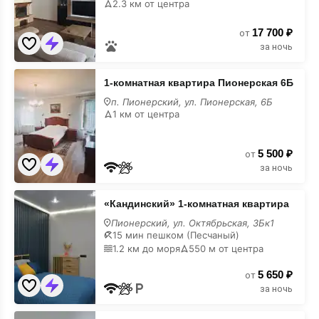
2.3 км от центра
дом
под-
17 700 ₽
ключ
от
за ночь
1-
1-комнатная квартира Пионерская 6Б
комнатная
квартира
п. Пионерский, ул. Пионерская, 6Б
Пионерская
1 км от центра
6Б
5 500 ₽
от
за ночь
«Кандинский»
«Кандинский» 1-комнатная квартира
1-
комнатная
Пионерский, ул. Октябрьская, 3Бк1
квартира
15 мин пешком (Песчаный)
1.2 км до моря
550 м от центра
5 650 ₽
от
за ночь
1-