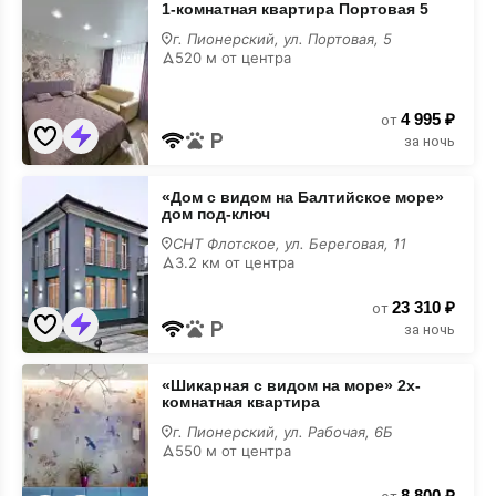
1-комнатная квартира Портовая 5
комнатная
квартира
г. Пионерский, ул. Портовая, 5
Портовая
520 м от центра
5
4 995 ₽
от
за ночь
«Дом
«Дом с видом на Балтийское море»
с
дом под-ключ
видом
на
СНТ Флотское, ул. Береговая, 11
Балтийское
3.2 км от центра
море»
дом
23 310 ₽
под-
от
ключ
за ночь
«Шикаpная
«Шикаpная с видом на моpе» 2х-
с
комнатная квартира
видом
на
г. Пионерский, ул. Рабочая, 6Б
моpе»
550 м от центра
2х-
комнатная
8 800 ₽