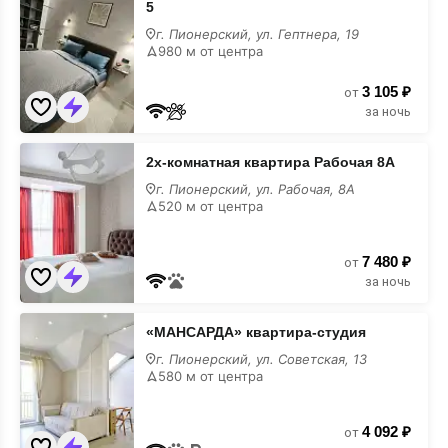
5
квартира
Гептнера
г. Пионерский, ул. Гептнера, 19
19
980 м от центра
эт
5
3 105 ₽
от
за ночь
2х-
2х-комнатная квартира Рабочая 8А
комнатная
квартира
г. Пионерский, ул. Рабочая, 8А
Рабочая
520 м от центра
8А
7 480 ₽
от
за ночь
«МАНСАРДА»
«МАНСАРДА» квартира-студия
квартира-
студия
г. Пионерский, ул. Советская, 13
580 м от центра
4 092 ₽
от