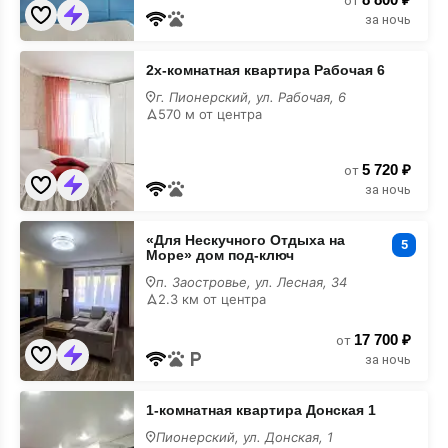
квартира
от
за ночь
2х-
2х-комнатная квартира Рабочая 6
комнатная
квартира
г. Пионерский, ул. Рабочая, 6
Рабочая
570 м от центра
6
5 720 ₽
от
за ночь
«Для
«Для Нескучного Отдыха на
Нескучного
5
Море» дом под-ключ
Отдыха
на
п. Заостровье, ул. Лесная, 34
Море»
2.3 км от центра
дом
под-
17 700 ₽
ключ
от
за ночь
1-
1-комнатная квартира Донская 1
комнатная
квартира
Пионерский, ул. Донская, 1
Донская