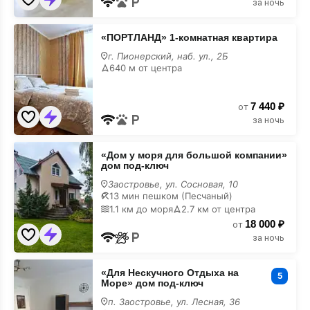
за ночь
«ПОРТЛАНД»
«ПОРТЛАНД» 1-комнатная квартира
1-
комнатная
г. Пионерский, наб. ул., 2Б
квартира
640 м от центра
7 440 ₽
от
за ночь
«Дом
«Дом у моря для большой компании»
у
дом под-ключ
моря
для
Заостровье, ул. Сосновая, 10
большой
13 мин пешком (Песчаный)
компании»
1.1 км до моря
2.7 км от центра
дом
18 000 ₽
под-
от
ключ
за ночь
«Для
«Для Нескучного Отдыха на
Нескучного
5
Море» дом под-ключ
Отдыха
на
п. Заостровье, ул. Лесная, 36
Море»