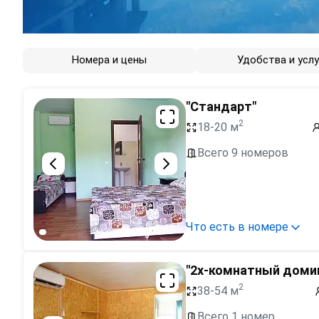
Номера и цены
Удобства и услу
"Стандарт"
2
18-20 м
Всего 9 номеров
Что есть в номере
"2х-комнатный доми
2
38-54 м
Всего 1 номер