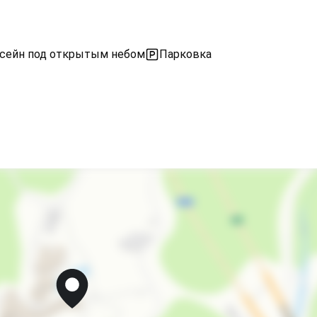
сейн под открытым небом
Парковка
Стиральная машина
Гладильные принадлежности
Беседка
Спутниковое ТВ
СВЧ
Бассейн под открытым небом
Мангал/барбекю
запрещено курить в номерах