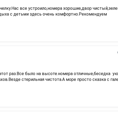
елку.Нас все устроило,номера хорошие,двор чистый,зелен
тдыха с детьми здесь очень комфортно.Рекомендуем
тот раз.Все было на высоте.номера отличные,беседка  ую
хов.Везде стерильная чистота.А море просто сказка с гал