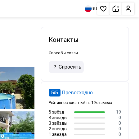
Сдать жи
Личн
RU
Избранное
Контакты
Способы связи
Спросить
5/5
Превосходно
Рейтинг основанный на 19 отзывах
5 звёзд
19
4 звёзды
0
3 звёзды
0
1
2 звёзды
0
1 звезда
0
то