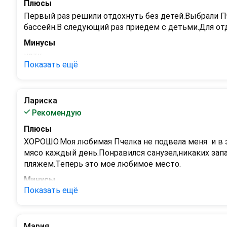
Плюсы
Первый раз решили отдохнуть без детей.Выбрали Пч
бассейн.В следующий раз приедем с детьми.Для о
Минусы
нету
Показать ещё
Лариска
Рекомендую
Плюсы
ХОРОШО.Моя любимая Пчелка не подвела меня  и в э
мясо каждый день.Понравился санузел,никаких запа
пляжем.Теперь это мое любимое место.
Минусы
Показать ещё
нет
Мария