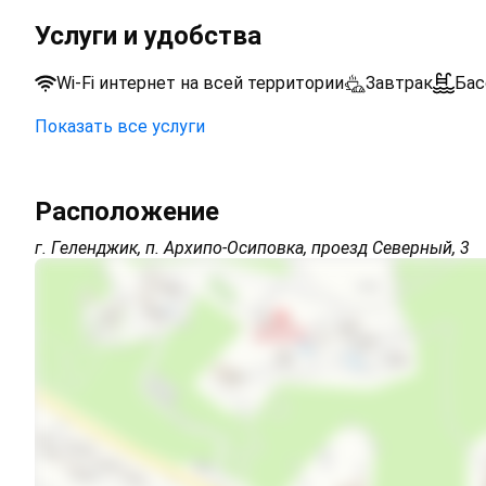
Услуги и удобства
Wi-Fi интернет на всей территории
Завтрак
Бас
Показать все услуги
Парковка на улице перед зданием
Расположение
Wi-Fi интернет на всей территории
г. Геленджик, п. Архипо-Осиповка, проезд Северный, 3
Интернет Wi-Fi
Автостоянка
Дети любого возраста
Можно с животными
Есть трансфер