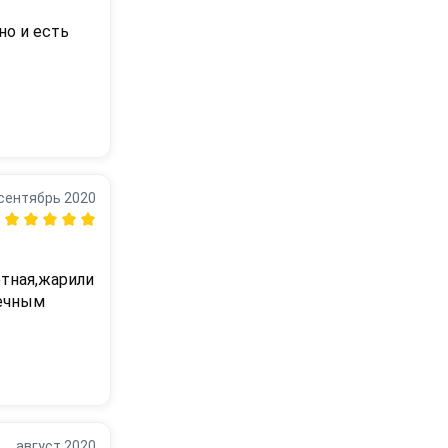
о и есть 
сентябрь 2020
тная,жарили 
ечным 
август 2020