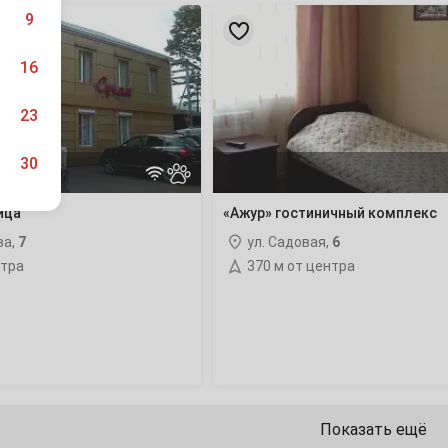
«Ажур»
9
гостиничный
комплекс
16
23
30
ица
«Ажур» гостиничный комплекс
ва,
7
ул. Садовая,
6
нтра
370 м от центра
6
13
20
27
Показать ещё