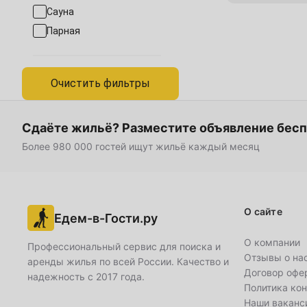
Сауна
28
29
30
январь
2028
Парная
Октябрь
1
2
3
Очистить фильтры
5
6
7
8
9
10
12
13
14
15
16
17
Сдаёте жильё? Разместите объявление бес
Более 980 000 гостей ищут жильё каждый месяц
19
20
21
22
23
24
26
27
28
29
30
31
О сайте
Ноябрь
Едем-в-Гости.ру
О компании
Профессиональный сервис для поиска и
Отзывы о на
аренды жилья по всей России. Качество и
2
3
4
5
6
7
Договор офе
надежность с 2017 года.
Политика ко
9
10
11
12
13
14
Наши ваканс