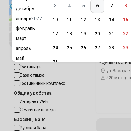
«Сучан»
3
4
5
6
7
8
декабрь
гостиница
январь
2027
10
11
12
13
14
15
февраль
17
18
19
20
21
22
Посмотреть на карте
март
24
25
26
27
28
29
апрель
май
Тип размещения
31
«Сучан» гостин
Гостиница
июнь
ул. Замарае
Сентябрь
База отдыха
июль
520 м от це
1
2
3
4
5
Гостиничный комплекс
август
Общие удобства
7
8
9
10
11
12
сентябрь
Интернет Wi-Fi
октябрь
14
15
16
17
18
19
Семейные номера
ноябрь
Бассейн, Баня
21
22
23
24
25
26
декабрь
Русская баня