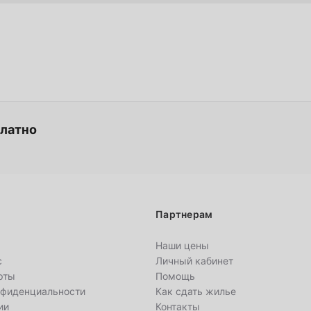
4
11
18
платно
25
Партнерам
1
Наши цены
с
Личный кабинет
8
рты
Помощь
нфиденциальности
Как сдать жилье
15
ии
Контакты