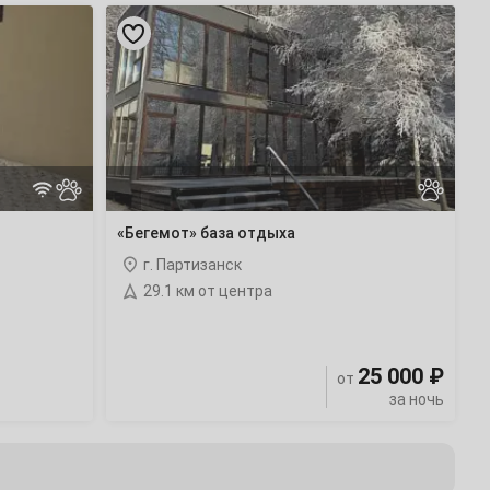
«Бегемот»
база
отдыха
«Бегемот» база отдыха
г. Партизанск
29.1 км от центра
25 000 ₽
от
за ночь