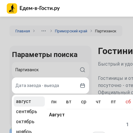
Главная страница Едем-в-Гости.ру
Главная
Приморский край
Партизанск
Гостини
Параметры поиска
Быстрый и удоб
Уютные гостини
Гостиницы и от
посуточно - от
Дата заезда - выезда
Официальный с
август
пн
вт
ср
чт
пт
сб
2 гостя
Каталог
сентябрь
Август
Найти
октябрь
Лучшие в
1
ноябрь