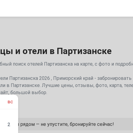
цы и отели в Партизанске
ный поиск отелей Партизанска на карте, с фото и подро
цы Партизанска для отдыха | Цены 2026 , отзывы, фото,
ели Партизанска 2026 , Приморский край - забронировать
ели в Партизанске. Лучшие цены, отзывы, фото, карта, тел
айт, большой выбор.
вс
арианты рядом — не упустите, бронируйте сейчас!
2