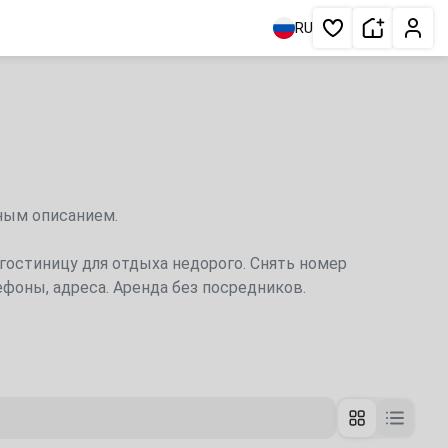
Сдать жи
Личн
RU
Избранное
бным описанием.
 контакты.
 гостиницу для отдыха недорого. Снять номер
ефоны, адреса. Аренда без посредников.