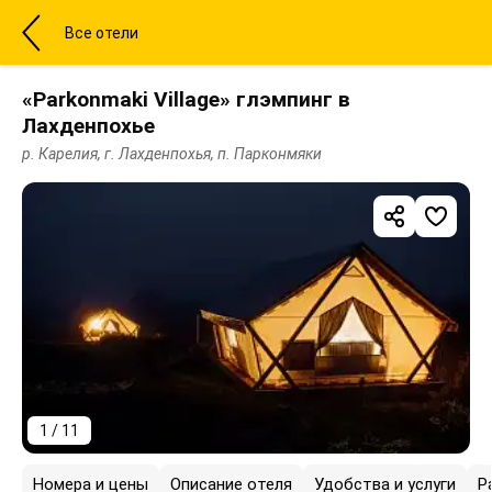
Все отели
«Parkonmaki Village» глэмпинг в
Лахденпохье
р. Карелия, г. Лахденпохья, п. Парконмяки
1 / 11
Номера и цены
Описание отеля
Удобства и услуги
Р