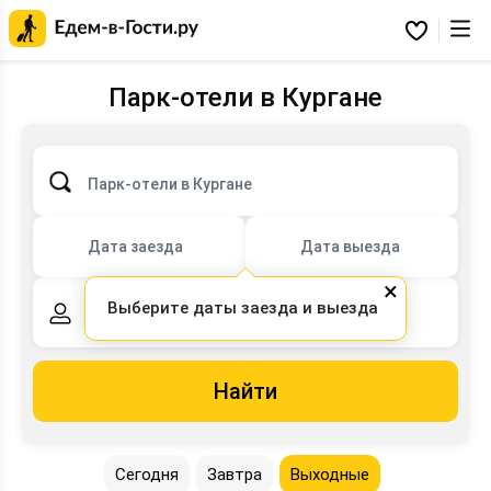
Главная
страница
Избранное
Едем-
в-
Гости.ру
Парк-отели в Кургане
Парк-отели в Кургане
Дата заезда
Дата выезда
×
Выберите даты заезда и выезда
2 взрослых,
0 детей
Найти
Сегодня
Завтра
Выходные