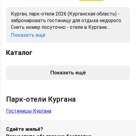
Курган, парк-отели 2026 (Курганская область) -
забронировать гостиницу для отдыха недорого.
Снять номер посуточно - отели в Кургане.
Лучшие цены, отзывы, фото, карта, телефоны,
Показать ещё
адреса. Аренда без посредников. Официальный
сайт, большой выбор.
Каталог
Показать ещё
Парк-отели Кургана
Гостиницы Кургана
Сдаёте жильё?