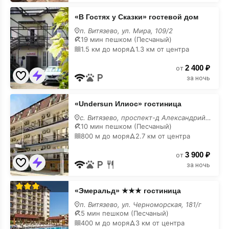
«В
«В Гостях у Сказки» гостевой дом
Гостях
у
п. Витязево, ул. Мира, 109/2
Сказки»
19 мин пешком (Песчаный)
гостевой
1.5 км до моря
1.3 км от центра
дом
на
2 400 ₽
карте
от
за ночь
«Undersun
«Undersun Илиос» гостиница
Илиос»
гостиница
с. Витязево, проспект-д Александрийский, 1
на
10 мин пешком (Песчаный)
карте
800 м до моря
2.7 км от центра
3 900 ₽
от
за ночь
«Эмеральд»
«Эмеральд» ★★★ гостиница
★★★
гостиница
п. Витязево, ул. Черноморская, 181/г
на
5 мин пешком (Песчаный)
карте
400 м до моря
3 км от центра