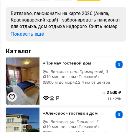
Витязево, пансионаты на карте 2026 (Анапа,
Краснодарский край) - забронировать пансионат
для отдыха, дом отдыха недорого. Снять номер
в пансионате посуточно. Лучшие цены, отзывы,
Показать ещё
фото, карта, адреса. Официальный сайт.
Каталог
«Прима»
«Прима» гостевой дом
гостевой
5
дом
п. Витязево, пер. Приморский, 3
на
10 мин пешком (Песчаный)
карте
800 м до моря
2.4 км от центра
2 500 ₽
от
за ночь
«Алексиос»
«Алексиос» гостевой дом
гостевой
5
дом
п. Витязево, ул. Горького, 11
на
10 мин пешком (Песчаный)
карте