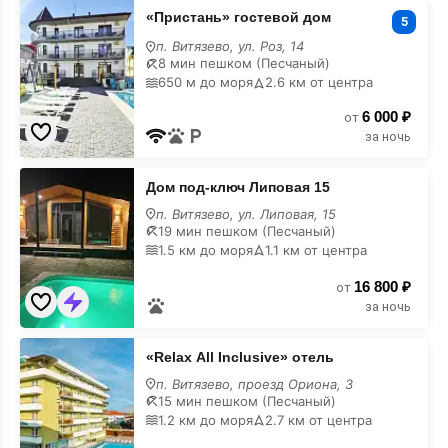
«Пристань»
«Пристань» гостевой дом
гостевой
5
дом
п. Витязево, ул. Роз, 14
на
8 мин пешком (Песчаный)
карте
650 м до моря
2.6 км от центра
6 000 ₽
от
за ночь
Дом
Дом под-ключ Липовая 15
под-
ключ
п. Витязево, ул. Липовая, 15
Липовая
19 мин пешком (Песчаный)
15
1.5 км до моря
1.1 км от центра
на
карте
16 800 ₽
от
за ночь
«Relax
«Relax All Inclusive» отель
All
Inclusive»
п. Витязево, проезд Ориона, 3
отель
15 мин пешком (Песчаный)
на
1.2 км до моря
2.7 км от центра
карте