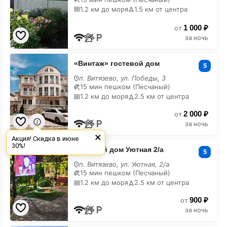
карте
1.2 км до моря
1.5 км от центра
1 000 ₽
от
за ночь
«Винтаж»
«Винтаж» гостевой дом
гостевой
5
дом
п. Витязево, ул. Победы, 3
на
15 мин пешком (Песчаный)
карте
1.2 км до моря
2.5 км от центра
2 000 ₽
от
за ночь
×
Акция! Скидка в июне
Гостевой
30%!
Гостевой дом Уютная 2/а
дом
5
Уютная
п. Витязево, ул. Уютная, 2/а
2/
15 мин пешком (Песчаный)
а
1.2 км до моря
2.5 км от центра
на
карте
900 ₽
от
за ночь