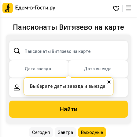
Главная
страница
Избранное
Едем-
в-
Гости.ру
Пансионаты Витязево на карте
Пансионаты Витязево на карте
Дата заезда
Дата выезда
×
Выберите даты заезда и выезда
2 взрослых,
0 детей
Найти
Сегодня
Завтра
Выходные