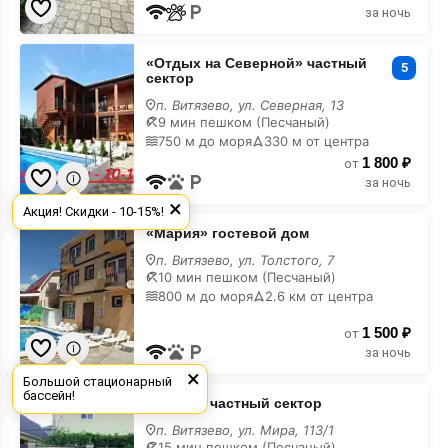
за ночь
«Отдых
«Отдых на Северной» частный
на
5
сектор
Северной»
частный
п. Витязево, ул. Северная, 13
сектор
9 мин пешком (Песчаный)
на
750 м до моря
330 м от центра
карте
1 800 ₽
от
за ночь
×
Акция! Скидки - 10-15%!
«Мария»
«Мария» гостевой дом
гостевой
дом
п. Витязево, ул. Толстого, 7
на
10 мин пешком (Песчаный)
карте
800 м до моря
2.6 км от центра
1 500 ₽
от
за ночь
×
Большой стационарный
«Арина»
бассейн!
«Арина» частный сектор
частный
сектор
п. Витязево, ул. Мира, 113/1
на
15 мин пешком (Песчаный)