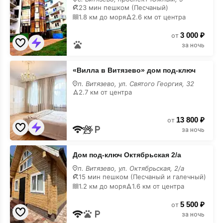
на
23 мин пешком (Песчаный)
карте
1.8 км до моря
2.6 км от центра
3 000 ₽
от
за ночь
«Вилла
«Вилла в Витязево» дом под-ключ
в
Витязево»
п. Витязево, ул. Святого Георгия, 32
дом
2.7 км от центра
под-
ключ
на
13 800 ₽
карте
от
за ночь
Дом
Дом под-ключ Октябрьская 2/а
под-
ключ
п. Витязево, ул. Октябрьская, 2/а
Октябрьская
15 мин пешком (Песчаный и галечный)
2/
1.2 км до моря
1.6 км от центра
а
на
5 500 ₽
карте
от
за ночь