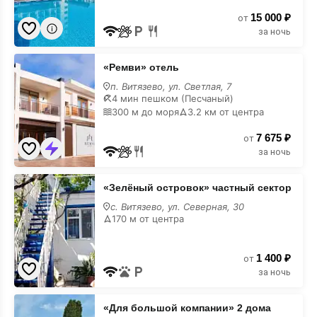
15 000 ₽
от
за ночь
×
Лучший семейный отель
«Ремви»
«Ремви» отель
отель
на
п. Витязево, ул. Светлая, 7
карте
4 мин пешком (Песчаный)
300 м до моря
3.2 км от центра
7 675 ₽
от
за ночь
«Зелёный
«Зелёный островок» частный сектор
островок»
частный
с. Витязево, ул. Северная, 30
сектор
170 м от центра
на
карте
1 400 ₽
от
за ночь
«Для
«Для большой компании» 2 дома
большой