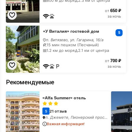
800 м до моря
2.3 км от центра
650 ₽
от
за ночь
«У
«У Виталия» гостевой дом
Виталия»
5
гостевой
п. Витязево, ул. Гагарина, 16/а
дом
15 мин пешком (Песчаный)
на
1.2 км до моря
2.1 км от центра
карте
700 ₽
от
за ночь
Рекомендуемые
«Alfa
«Dolce
«Alfa Summer» отель
Summer»
Vita»
отель
(Дольче
Вита)
5
21 отзыв
отель
п. Джемете, Пионерский проспект,
Важная информация!