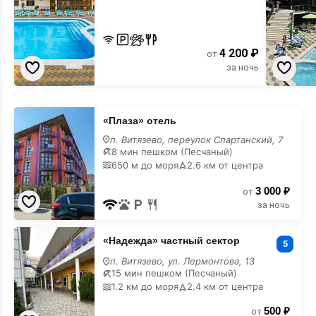
4 200 ₽
от
за ночь
«Плаза»
«Плаза» отель
отель
на
п. Витязево, переулок Спартанский, 7
карте
8 мин пешком (Песчаный)
650 м до моря
2.6 км от центра
3 000 ₽
от
за ночь
«Надежда»
«Надежда» частный сектор
частный
5
сектор
п. Витязево, ул. Лермонтова, 13
на
15 мин пешком (Песчаный)
карте
1.2 км до моря
2.4 км от центра
500 ₽
от