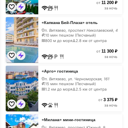
11 200 ₽
от
за ночь
«Капкана
«Капкана Бей-Плаза» отель
Бей-
Плаза»
п. Витязево, проспект Николаевский, 4
отель
10 мин пешком (Песчаный)
на
800 м до моря
2.8 км от центра
карте
11 300 ₽
от
за ночь
«Арго»
«Арго» гостиница
гостиница
на
п. Витязево, ул. Черноморская, 161
карте
15 мин пешком (Песчаный)
1.2 км до моря
2.5 км от центра
3 375 ₽
от
за ночь
«Милана»
«Милана» мини-гостиница
мини-
гостиница
с. Витязево, проспект Южный, 9