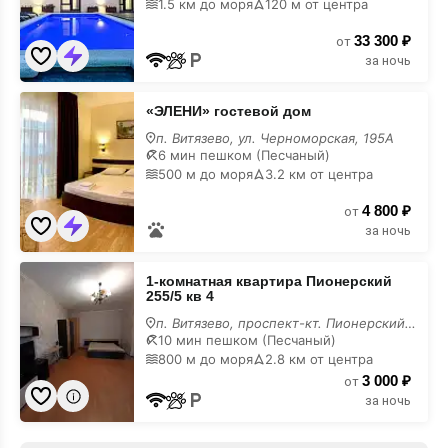
1.5 км до моря
120 м от центра
на
карте
33 300 ₽
от
за ночь
«ЭЛЕНИ»
«ЭЛЕНИ» гостевой дом
гостевой
дом
п. Витязево, ул. Черноморская, 195А
на
6 мин пешком (Песчаный)
карте
500 м до моря
3.2 км от центра
4 800 ₽
от
за ночь
1-
1-комнатная квартира Пионерский
комнатная
255/5 кв 4
квартира
Пионерский
п. Витязево, проспект-кт. Пионерский, 4
255/5
10 мин пешком (Песчаный)
кв
800 м до моря
2.8 км от центра
4
3 000 ₽
на
от
карте
за ночь