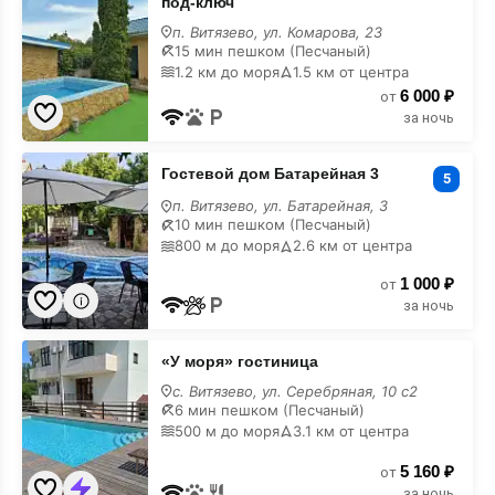
под-ключ
компании»
2
п. Витязево, ул. Комарова, 23
дома
15 мин пешком (Песчаный)
под-
1.2 км до моря
1.5 км от центра
ключ
6 000 ₽
на
от
карте
за ночь
Гостевой
Гостевой дом Батарейная 3
дом
5
Батарейная
п. Витязево, ул. Батарейная, 3
3
10 мин пешком (Песчаный)
на
800 м до моря
2.6 км от центра
карте
1 000 ₽
от
за ночь
×
Подогреваемый бассейн!
«У
«У моря» гостиница
моря»
гостиница
с. Витязево, ул. Серебряная, 10 с2
на
6 мин пешком (Песчаный)
карте
500 м до моря
3.1 км от центра
5 160 ₽
от
за ночь