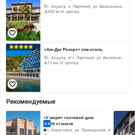
отель
г. Алушта, п. Партенит, ул. Васильченко, 8
440 м от центра
«Аю-
«Аю-Даг Резорт» спа-отель
Даг
Резорт»
г. Алушта, пгт. Партенит, ул. Васильченко, 6/в
спа-
1.1 км от центра
отель
Рекомендуемые
«У
«Магноли
«У моря» гостевой дом
моря»
(Под
гостевой
Седлом)
4.8
26 отзывов
дом
гостевой
п. Береговое, ул. Приморская, 4
дом