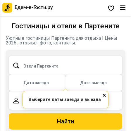
Главная
страница
Избранное
Едем-
в-
Гости.ру
Гостиницы и отели в Партените
Уютные гостиницы Партенита для отдыха | Цены
2026 , отзывы, фото, контакты.
Отели Партенита
Дата заезда
Дата выезда
×
Выберите даты заезда и выезда
2 взрослых,
0 детей
Найти