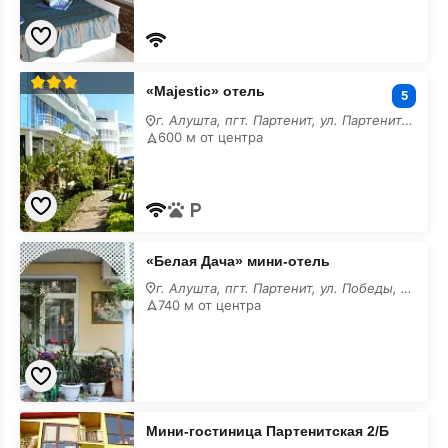
«Majestic»
«Majestic» отель
отель
5
г. Алушта, пгт. Партенит, ул. Партенитская, 14/a
600 м от центра
«Белая
«Белая Дача» мини-отель
Дача»
мини-
г. Алушта, пгт. Партенит, ул. Победы, 3/г
отель
740 м от центра
Мини-
Мини-гостиница Партенитская 2/Б
гостиница