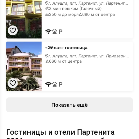
Партенитская
г. Алушта, пгт. Партенит, ул. Партенитская, 2/Б
2/
3 мин пешком (Галечный)
Б
250 м до моря
680 м от центра
«Эйлат»
«Эйлат» гостиница
гостиница
г. Алушта, пгт. Партенит, ул. Приозерная
660 м от центра
Показать ещё
Гостиницы и отели Партенита