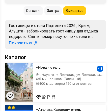
Сегодня
Завтра
Выходные
Гостиницы и отели Партенита 2026 , Крым,
Алушта - забронировать гостиницу для отдыха
недорого. Снять номер посуточно - отели в
Партените. Лучшие цены, отзывы, фото, карта,
Показать ещё
телефоны, адреса. Аренда без посредников.
Официальный сайт, большой выбор.
Каталог
«Норд»
«Норд» отель
отель
4.8
г. Алушта, п. Партенит, ул. Партенитская
5 мин пешком (Галечный)
400 м до моря
720 м от центра
«Ателика
«Ателика Карасан» отель
Карасан»