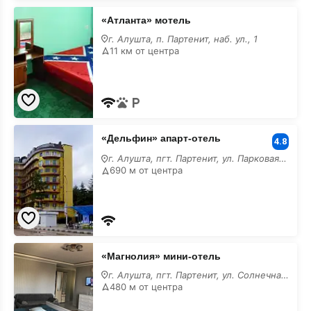
«Атланта»
«Атланта» мотель
мотель
г. Алушта, п. Партенит, наб. ул., 1
11 км от центра
«Дельфин»
«Дельфин» апарт-отель
апарт-
4.8
отель
г. Алушта, пгт. Партенит, ул. Парковая, 5/а
690 м от центра
«Магнолия»
«Магнолия» мини-отель
мини-
отель
г. Алушта, пгт. Партенит, ул. Солнечная, 13/в
480 м от центра