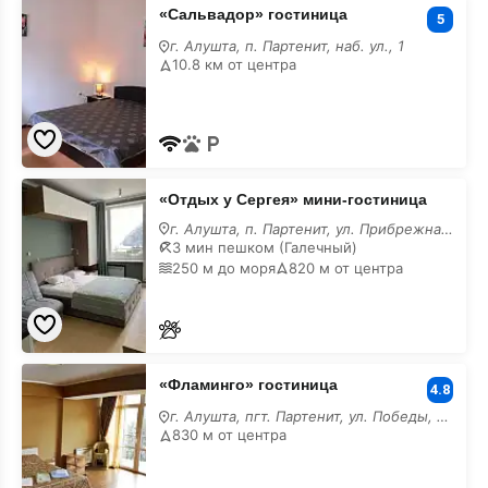
«Сальвадор»
«Сальвадор» гостиница
гостиница
5
г. Алушта, п. Партенит, наб. ул., 1
10.8 км от центра
«Отдых
«Отдых у Сергея» мини-гостиница
у
Сергея»
г. Алушта, п. Партенит, ул. Прибрежная, 7
мини-
3 мин пешком (Галечный)
гостиница
250 м до моря
820 м от центра
«Фламинго»
«Фламинго» гостиница
гостиница
4.8
г. Алушта, пгт. Партенит, ул. Победы, 3/б
830 м от центра