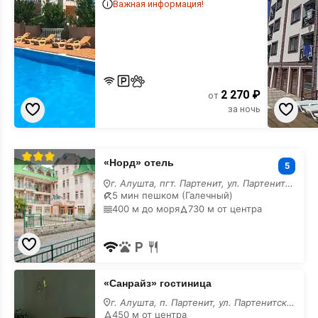
Важная информация!
2 270 ₽
от
за ночь
«Норд»
«Норд» отель
отель
5
г. Алушта, пгт. Партенит, ул. Партенитская, 1Б
5 мин пешком (Галечный)
400 м до моря
730 м от центра
«Санрайз»
«Санрайз» гостиница
гостиница
г. Алушта, п. Партенит, ул. Партенитская, 11
450 м от центра