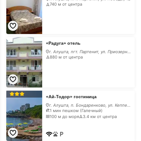
740 м от центра
«Радуга»
«Радуга» отель
отель
г. Алушта, пгт. Партенит, ул. Приозерная, 78
880 м от центра
«Ай-
«Ай-Тодор» гостиница
Тодор»
гостиница
г. Алушта, п. Бондаренково, ул. Кеппена, 23
1 мин пешком (Галечный)
100 м до моря
3.4 км от центра