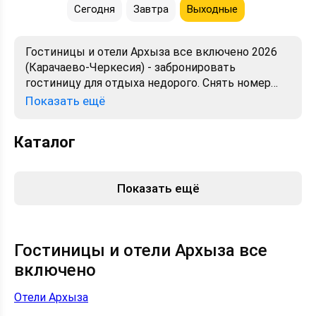
Сегодня
Завтра
Выходные
Гостиницы и отели Архыза все включено 2026
(Карачаево-Черкесия) - забронировать
гостиницу для отдыха недорого. Снять номер
посуточно - отели в Архызе. Лучшие цены,
Показать ещё
отзывы, фото, карта, телефоны, адреса. Аренда
без посредников. Официальный сайт, большой
Каталог
выбор.
Показать ещё
Гостиницы и отели Архыза все
включено
Отели Архыза