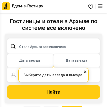
Главная
страница
Избранное
Едем-
в-
Гости.ру
Гостиницы и отели в Архызе по
системе все включено
Отели Архыза все включено
Дата заезда
Дата выезда
×
Выберите даты заезда и выезда
2 взрослых,
0 детей
Найти