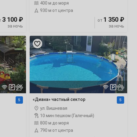
400 м до моря
930 м от центра
3 100 ₽
1 350 ₽
т
от
за ночь
за ночь
«Диана»
частный
сектор
рейтинг
«Диана» частный сектор
5
5
ул. Вишневая
10 мин пешком (Галечный)
800 м до моря
790 м от центра