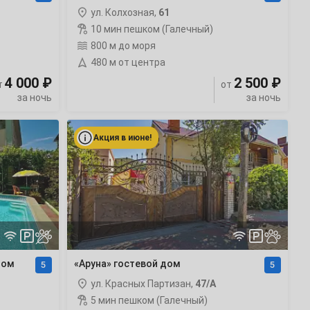
ул. Колхозная,
61
10 мин пешком (Галечный)
800 м до моря
480 м от центра
4 000 ₽
2 500 ₽
т
от
за ночь
за ночь
«Аруна»
гостевой
Акция в июне!
дом
рейтинг
дом
«Аруна» гостевой дом
5
5
ул. Красных Партизан,
47/А
5 мин пешком (Галечный)