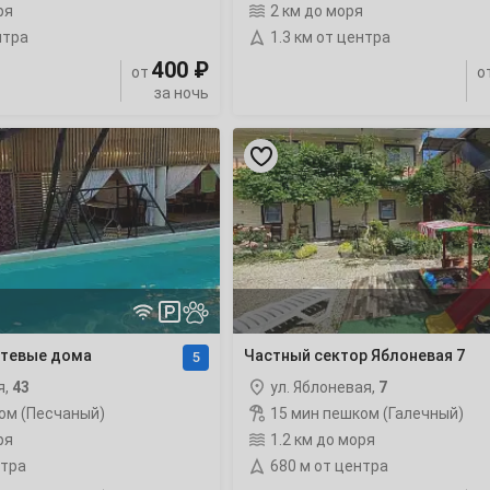
ря
2 км до моря
нтра
1.3 км от центра
400 ₽
от
о
за ночь
2
Частный
сектор
9
Яблоневая
7
рейтинг
16
23
30
стевые дома
Частный сектор Яблоневая 7
5
я,
43
ул. Яблоневая,
7
ом (Песчаный)
15 мин пешком (Галечный)
ря
1.2 км до моря
6
нтра
680 м от центра