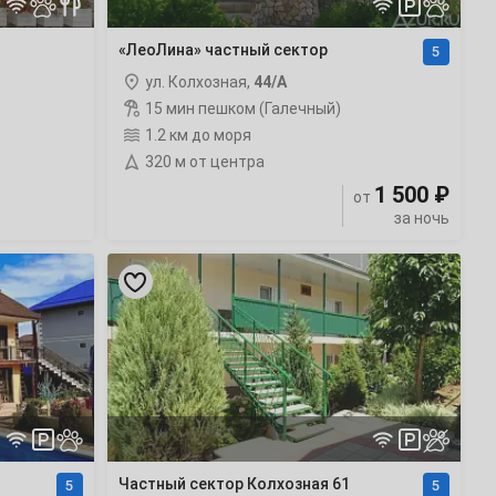
«ЛеоЛина» частный сектор
5
ул. Колхозная,
44/А
15 мин пешком (Галечный)
1.2 км до моря
320 м от центра
1 500 ₽
от
за ночь
Частный
сектор
Колхозная
61
рейтинг
Частный сектор Колхозная 61
5
5