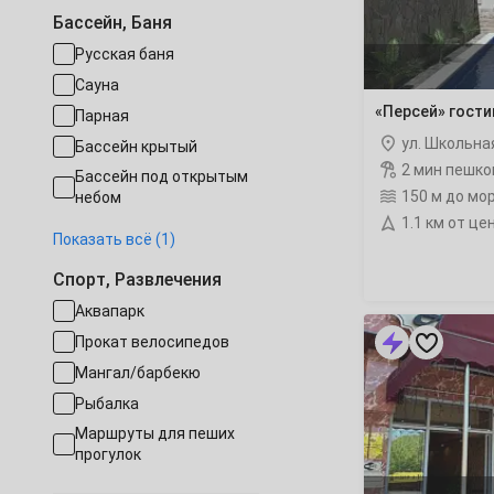
Работает круглогодично
Бассейн, Баня
Семейные номера
16
17
18
19
20
21
Русская баня
Собственный пляж
Сауна
23
24
25
26
27
28
«Персей» гост
Парная
ул. Школьна
Бассейн крытый
30
2 мин пешко
Бассейн под открытым
Декабрь
150 м до мо
небом
1
2
3
4
5
1.1 км от це
Бассейн под открытым
Показать всё (1)
небом с подогревом
7
8
9
10
11
12
Спорт, Развлечения
Аквапарк
«Новая
14
15
16
17
18
19
Астория»
Прокат велосипедов
мини-
Мангал/барбекю
гостиница
21
22
23
24
25
26
рейтинг
Рыбалка
Маршруты для пеших
28
29
30
31
прогулок
Январь