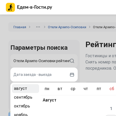
Главная страница Едем-в-Гости.ру
Главная
Отели Архипо-Осиповки
Отели Архипо
Рейтинг
Параметры поиска
Гостиницы и от
Снять номер по
посредников. 
Дата заезда - выезда
Рекомен
август
пн
вт
ср
чт
пт
сб
2 гостя
сентябрь
«Petra
Август
Найти
Garden»
октябрь
отель
1
ноябрь