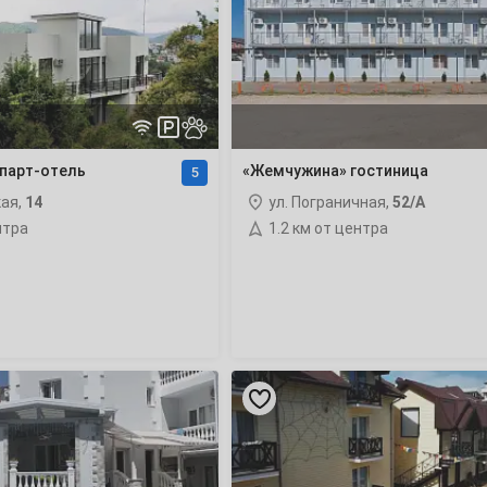
4
11
апарт-отель
«Жемчужина» гостиница
5
18
кая,
14
ул. Пограничная,
52/А
нтра
1.2 км от центра
25
1
«Постоялый
двор»
мини-
8
гостиница
рейтинг
15