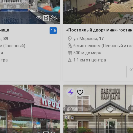
22
29
иница
«Постоялый двор» мини-гостин
1.6
я,
89
ул. Морская,
17
м (Галечный)
6 мин пешком (Песчаный и га
ря
500 м до моря
6
нтра
1.1 км от центра
о
13
«Бабушка
20
Камбала»
гостиница
рейтинг
27