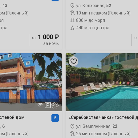
я,
13
ул. Колхозная,
52
7
ом (Галечный)
10 мин пешком (Галечный)
ря
800 м до моря
14
нтра
440 м от центра
1 000 ₽
от
о
21
за ночь
28
«Серебристая
чайка»
гостевой
дом
рейтинг
4
11
остевой дом
«Серебристая чайка» гостевой 
5
18
,
6
ул. Земляничная,
22
25
ом (Галечный)
25 мин пешком (Галечный)