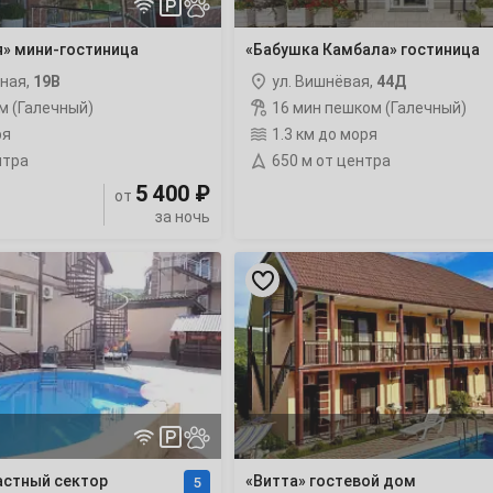
3
я» мини-гостиница
«Бабушка Камбала» гостиница
10
чная,
19В
ул. Вишнёвая,
44Д
м (Галечный)
16 мин пешком (Галечный)
17
ря
1.3 км до моря
нтра
650 м от центра
24
5 400 ₽
от
за ночь
31
«Витта»
гостевой
7
дом
рейтинг
14
21
28
астный сектор
«Витта» гостевой дом
5