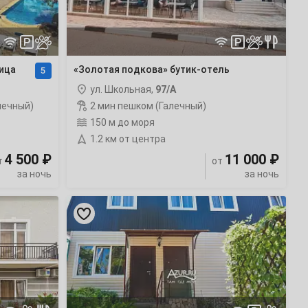
ица
«Золотая подкова» бутик-отель
5
ул. Школьная,
97/А
лечный)
2 мин пешком (Галечный)
150 м до моря
1.2 км от центра
4 500 ₽
11 000 ₽
т
от
за ночь
за ночь
«ЛеоЛина»
частный
сектор
рейтинг