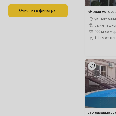
1
2
Очистить фильтры
«Новая Астори
4
5
6
7
8
9
ул. Пограни
5 мин пешко
11
12
13
14
15
16
400 м до мо
1.1 км от це
18
19
20
21
22
23
25
26
27
28
29
30
«Солнечный»
Февраль
частный
1
2
3
4
5
6
сектор
рейтинг
8
9
10
11
12
13
15
16
17
18
19
20
22
23
24
25
26
27
«Солнечный» ч