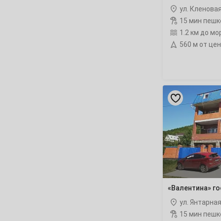
Март
ул. Кленова
1
2
3
4
5
6
15 мин пешк
1.2 км до мо
8
9
10
11
12
13
560 м от це
15
16
17
18
19
20
22
23
24
25
26
27
«Валентина»
гостевой
дом
29
30
31
рейтинг
Апрель
1
2
3
5
6
7
8
9
10
«Валентина» г
12
13
14
15
16
17
ул. Янтарная
19
20
21
22
23
24
15 мин пешк