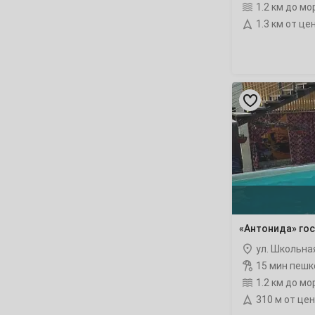
1.2 км до мо
26
27
28
29
30
1.3 км от це
Май
1
«Антонида»
гостевые
3
4
5
6
7
8
дома
рейтинг
10
11
12
13
14
15
17
18
19
20
21
22
24
25
26
27
28
29
«Антонида» го
31
ул. Школьна
Июнь
15 мин пешк
1.2 км до мо
1
2
3
4
5
310 м от це