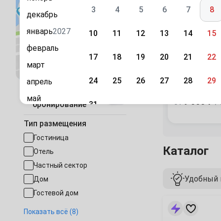
3
4
5
6
7
8
декабрь
январь
2027
10
11
12
13
14
15
февраль
17
18
19
20
21
22
«Petra Gar
Посмотреть на карте
март
24
25
26
27
28
29
апрель
5
14 отзыво
Быстрое
май
9 000 ₽
от
/ 
31
бронирование
июнь
Сентябрь
Тип размещения
июль
1
2
3
4
5
Гостиница
Каталог
август
Отель
7
8
9
10
11
12
сентябрь
Частный сектор
Удобный 
Дом
октябрь
14
15
16
17
18
19
Гостевой дом
ноябрь
«Альпийский»
Мини-гостиница
21
22
23
24
25
26
апарт-
Показать всё (8)
декабрь
отель
Дом под-ключ