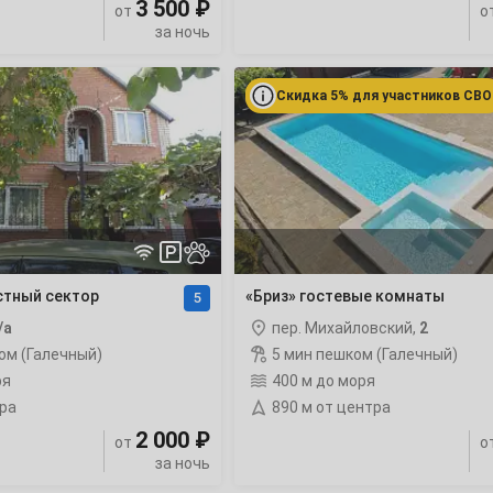
3 500 ₽
13
от
о
за ночь
20
«Бриз»
гостевые
Скидка 5% для участников СВО
27
комнаты
рейтинг
4
11
стный сектор
«Бриз» гостевые комнаты
5
/а
пер. Михайловский,
2
18
ом (Галечный)
5 мин пешком (Галечный)
ря
400 м до моря
25
тра
890 м от центра
2 000 ₽
от
о
за ночь