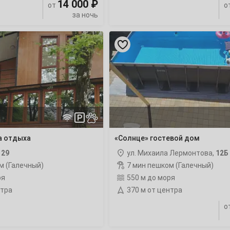
14 000 ₽
13
от
о
за ночь
20
«Солнце»
гостевой
27
дом
с
бассейном
4
11
а отдыха
«Солнце» гостевой дом
,
29
ул. Михаила Лермонтова,
12Б
18
м (Галечный)
7 мин пешком (Галечный)
ря
550 м до моря
25
нтра
370 м от центра
о