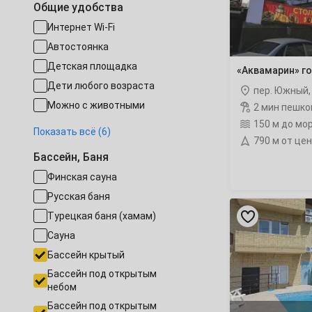
Общие удобства
Интернет Wi-Fi
16
17
18
19
20
21
Автостоянка
23
24
25
26
27
28
Детская площадка
«Аквамарин» г
Дети любого возраста
пер. Южный
30
Можно с животными
2 мин пешко
Декабрь
150 м до мо
Есть трансфер
Показать всё (6)
1
2
3
4
5
790 м от це
Работает круглогодично
Бассейн, Баня
Есть почасовая оплата
7
8
9
10
11
12
Финская сауна
Конференц-зал
Русская баня
Семейные номера
«У
14
15
16
17
18
19
Валерия
Турецкая баня (хамам)
Собственный пляж
Петровича»
Сауна
гостевой
21
22
23
24
25
26
дом
Бассейн крытый
с
Бассейн под открытым
28
29
30
31
бассейном
небом
Январь
Бассейн под открытым