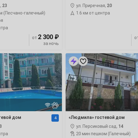
,
23
ул. Приречная,
20
7
м (Песчано-галечный)
1.6 км от центра
ря
14
нтра
2 300 ₽
от
о
21
за ночь
28
«Людмила»
гостевой
дом
с
бассейном
4
11
тевой дом
«Людмила» гостевой дом
4
18
8
ул. Персиковый сад,
14
25
нтра
20 мин пешком (Галечный)