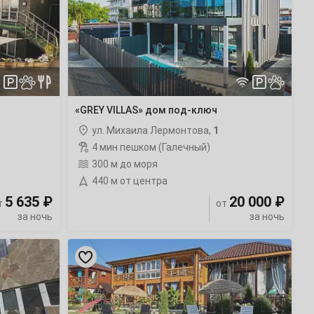
под-
ключ
с
бассейном
«GREY VILLAS» дом под-ключ
ул. Михаила Лермонтова,
1
4 мин пешком (Галечный)
300 м до моря
440 м от центра
5 635 ₽
20 000 ₽
т
от
за ночь
за ночь
«Ежевика»
гостевой
дом
с
бассейном