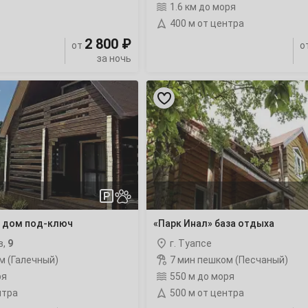
1.6 км до моря
400 м от центра
2 800 ₽
от
о
за ночь
2
«Парк
Инал»
9
база
отдыха
с
16
бассейном
23
30
 дом под-ключ
«Парк Инал» база отдыха
в,
9
г. Туапсе
м (Галечный)
7 мин пешком (Песчаный)
ря
550 м до моря
6
нтра
500 м от центра