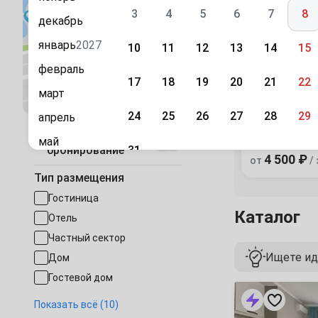
3
4
5
6
7
8
декабрь
январь
2027
10
11
12
13
14
15
февраль
17
18
19
20
21
22
«Бастион»
Посмотреть на карте
март
дом
24
25
26
27
28
29
апрель
с. Ольгинка, 
Быстрое
5
1 отзыв
май
31
бронирование
4 500 ₽
от
/ 
июнь
Сентябрь
Тип размещения
июль
1
2
3
4
5
Гостиница
Каталог
август
Отель
7
8
9
10
11
12
сентябрь
Частный сектор
Ищете ид
Дом
октябрь
14
15
16
17
18
19
Гостевой дом
ноябрь
«Славно»
Мини-гостиница
21
22
23
24
25
26
апартаменты
Показать всё (10)
декабрь
в
Квартира