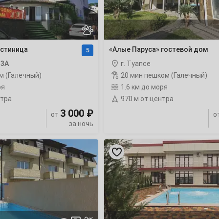
22
29
остиница
«Алые Паруса» гостевой дом
5
,
3А
г. Туапсе
м (Галечный)
20 мин пешком (Галечный)
ря
1.6 км до моря
6
нтра
970 м от центра
3 000 ₽
от
о
13
за ночь
«Приморский»
20
мини-
отель
с
27
бассейном