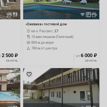
«Ежевика» гостевой дом
кв-л. Рассвет,
27
10 мин пешком (Галечный)
800 м до моря
780 м от центра
2 500 ₽
6 000 ₽
т
от
за ночь
за ночь
«Адениум»
гостевой
дом
с
бассейном