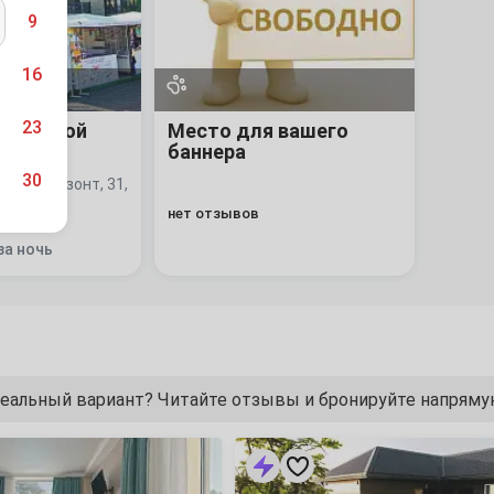
9
16
23
 гостевой
Место для вашего
баннера
30
мкр. Горизонт, 31,
нет отзывов
за ночь
6
13
еальный вариант? Читайте отзывы и бронируйте напряму
20
«Brighouse»
27
мини-
гостиница