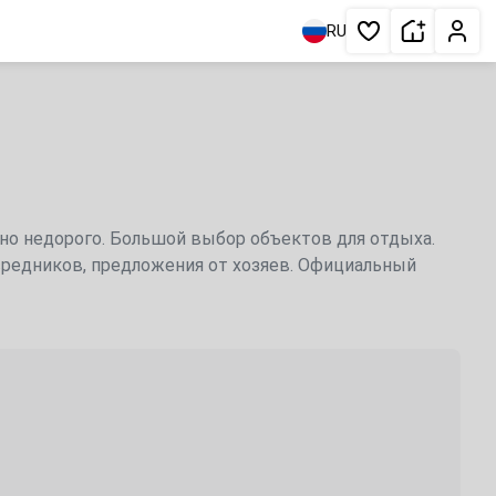
Сдать жи
Личн
RU
Избранное
чно недорого. Большой выбор объектов для отдыха.
осредников, предложения от хозяев. Официальный