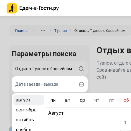
Главная страница Едем-в-Гости.ру
Главная
Туапсе
Отдых в Туапсе с бассейном
Отдых в
Параметры поиска
Туапсе, отдых 
Сравнивайте це
сайт.
Дата заезда - выезда
Рекомен
август
пн
вт
ср
чт
пт
сб
2 гостя
сентябрь
«Бастион»
Август
Найти
гостевой
октябрь
дом
1
ноябрь