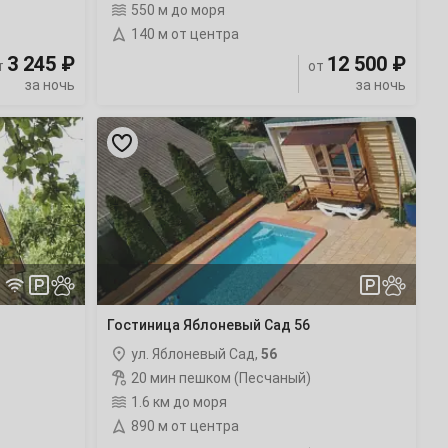
550 м до моря
140 м от центра
3 245 ₽
12 500 ₽
т
от
за ночь
за ночь
Гостиница
Яблоневый
Сад
56
с
бассейном
Гостиница Яблоневый Сад 56
ул. Яблоневый Сад,
56
20 мин пешком (Песчаный)
1.6 км до моря
890 м от центра