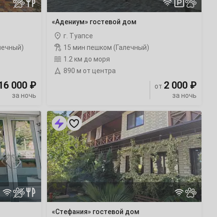
«Адениум» гостевой дом
г. Туапсе
лечный)
15 мин пешком (Галечный)
1.2 км до моря
890 м от центра
16 000 ₽
2 000 ₽
от
за ночь
за ночь
«Стефания»
гостевой
дом
с
бассейном
«Стефания» гостевой дом