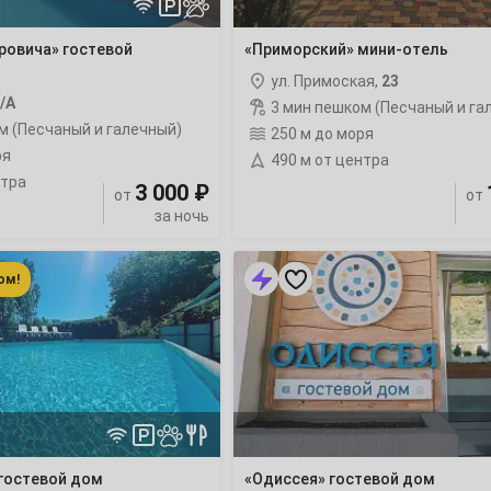
3
ровича» гостевой
«Приморский» мини-отель
10
ул. Примоская,
23
/А
3 мин пешком (Песчаный и га
17
м (Песчаный и галечный)
250 м до моря
ря
490 м от центра
24
нтра
3 000 ₽
от
от
за ночь
31
«Одиссея»
гостевой
ом!
7
дом
с
бассейном
14
21
28
 гостевой дом
«Одиссея» гостевой дом