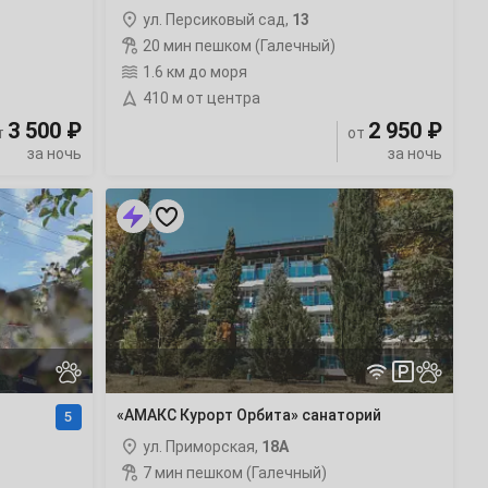
ул. Персиковый сад,
13
20 мин пешком (Галечный)
1.6 км до моря
410 м от центра
3 500 ₽
2 950 ₽
т
от
за ночь
за ночь
«АМАКС
Курорт
Орбита»
санаторий
с
бассейном
«АМАКС Курорт Орбита» санаторий
5
ул. Приморская,
18А
7 мин пешком (Галечный)