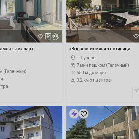
с
бассейном
4
11
аменты в апарт-
«Brighouse» мини-гостиница
18
г. Туапсе
7 мин пешком (Галечный)
25
м (Галечный)
550 м до моря
ря
3.2 км от центра
нтра
о
1
«Алые
Паруса»
гостевой
8
дом
с
бассейном
15