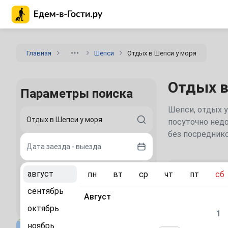
Главная страница Едем-в-Гости.ру
Главная
Шепси
Отдых в Шепси у моря
Отдых в
Параметры поиска
Шепси, отдых у
посуточно недо
без посреднико
Дата заезда - выезда
Рекомен
август
пн
вт
ср
чт
пт
сб
2 гостя
сентябрь
«Бастион»
Август
Найти
гостевой
октябрь
дом
1
ноябрь