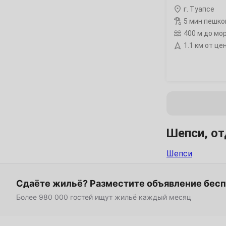
Март
г. Туапсе
1
2
3
4
5
6
5 мин пешко
400 м до мо
8
9
10
11
12
13
1.1 км от це
15
16
17
18
19
20
22
23
24
25
26
27
29
30
31
Апрель
Шепси, от
1
2
3
Шепси
5
6
7
8
9
10
Сдаёте жильё? Разместите объявление бес
12
13
14
15
16
17
Более 980 000 гостей ищут жильё каждый месяц
19
20
21
22
23
24