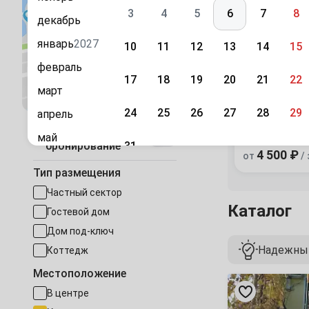
3
4
5
6
7
8
декабрь
январь
2027
10
11
12
13
14
15
февраль
17
18
19
20
21
22
«Бастион»
Посмотреть на карте
март
дом
24
25
26
27
28
29
апрель
с. Ольгинка, 
Быстрое
5
1 отзыв
май
31
бронирование
4 500 ₽
от
/ 
июнь
Сентябрь
Тип размещения
июль
1
2
3
4
5
Частный сектор
Каталог
август
Гостевой дом
7
8
9
10
11
12
сентябрь
Дом под-ключ
Надежный
Коттедж
октябрь
14
15
16
17
18
19
Местоположение
ноябрь
Частный
21
22
23
24
25
26
сектор
В центре
декабрь
Железнодорож