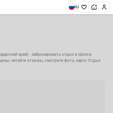
Сдать жи
Личн
RU
Избранное
нодарский край) - забронировать отдых в Шепси
ены, читайте отзывы, смотрите фото, карту. Отдых