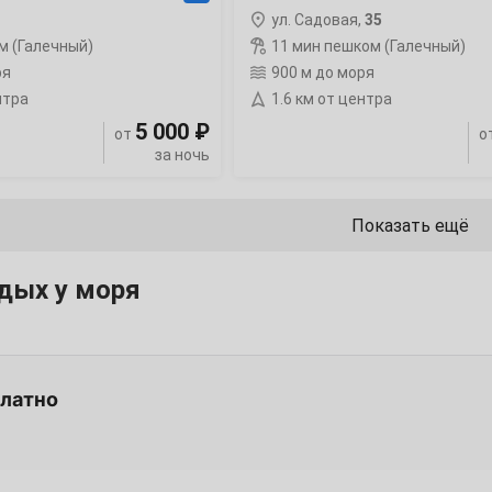
ул. Садовая,
35
7
м (Галечный)
11 мин пешком (Галечный)
ря
900 м до моря
14
нтра
1.6 км от центра
5 000 ₽
от
о
21
за ночь
28
Показать ещё
дых у моря
4
11
платно
18
25