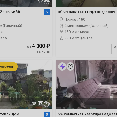
3
Заречье 66
«Светлана» коттедж под-ключ
5
10
Причал,
190
м (Галечный)
2 мин пешком (Галечный)
17
ря
150 м до моря
нтра
990 м от центра
24
4 000 ₽
от
о
за ночь
31
2х-
комнатная
 снижены!
7
квартира
Садовая
35
14
у
моря
21
28
тевой дом
2х-комнатная квартира Садовая
5