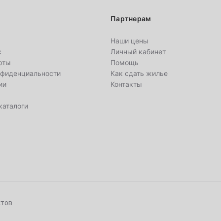
Партнерам
Наши цены
2
с
Личный кабинет
рты
Помощь
9
нфиденциальности
Как сдать жилье
ии
Контакты
16
каталоги
23
30
6
ктов