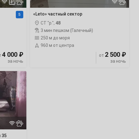
«Leto» частный сектор
5
СТ "р.",
48
3 мин пешком (Галечный)
250 м до моря
960 м от центра
4 000 ₽
2 500 ₽
т
от
за ночь
за ночь
 35