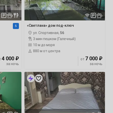
«Светлана» дом под-ключ
5
ул. Спортивная,
56
3 мин пешком (Галечный)
10 м до моря
880 м от центра
4 000 ₽
7 000 ₽
т
от
за ночь
за ночь
«Leto»
частный
сектор
у
моря