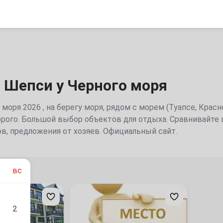
 Шепси у Черного моря
 моря 2026 , на берегу моря, рядом с морем (Туапсе, Крас
рого. Большой выбор объектов для отдыха. Сравнивайте ц
в, предложения от хозяев. Официальный сайт.
дуем
вс
Место
для
вашего
2
баннера