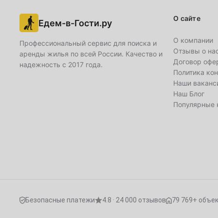
26
27
28
29
30
О сайте
Едем-в-Гости.ру
Май
О компании
Профессиональный сервис для поиска и
1
Отзывы о на
аренды жилья по всей России. Качество и
Договор офе
надежность с 2017 года.
3
4
5
6
7
8
Политика ко
Наши ваканс
Наш Блог
10
11
12
13
14
15
Популярные 
17
18
19
20
21
22
24
25
26
27
28
29
31
Июнь
1
2
3
4
5
Безопасные платежи
4.8 · 24 000 отзывов
79 769+ объе