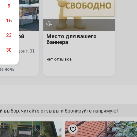
9
16
23
 гостевой
Место для вашего
баннера
30
мкр. Горизонт, 31,
нет отзывов
за ночь
6
13
 выбор: читайте отзывы и бронируйте напрямую!
20
«Мансарда»
27
этаж
ная
под-